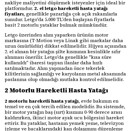
nakliye maliyetini düşürmek isteyenler için ideal bir
platformdur.
2. el letgo hareketli hasta yatağı
fiyatları
, genellikle pazarlığa çok açık rakamlarla
sunulur. Letgo'da 5.000 TL'den başlayan fiyatlarla
basit 2 motorlu yataklar bulmak mümkündür.
Letgo üzerinden alım yaparken ürünün motor
markasına (T-Motion veya Linak gibi markalar daha
uzun ömürlüdür) dikkat edilmelidir. Hijyen açısından
2. el alınan bir yatağın şilte kısmının kesinlikle sıfır
alınması önerilir. Letgo'da genellikle "kısa süre
kullanıldı" ibaresi taşıyan ilanlar daha hızlı
satılmaktadır. Alım yapmadan önce tekerlek
kilitlerinin sağlamlığı ve karyolanın metal aksamında
paslanma olup olmadığı mutlaka kontrol edilmelidir.
2 Motorlu Hareketli Hasta Yatağı
2 motorlu hareketli hasta yatağı
, evde bakımın en
temel ve en çok tercih edilen modelidir. Bu sistemde,
bir motor yatağın baş (sırt) kısmını 0-90 derece arası
kaldırırken, ikinci motor ayak ucu bölgesini hareket
ettirir. Bu yataklar, hastanın yemek yeme, televizyon
izleme ve bacaklarındaki kan dolaşımını düzenleme