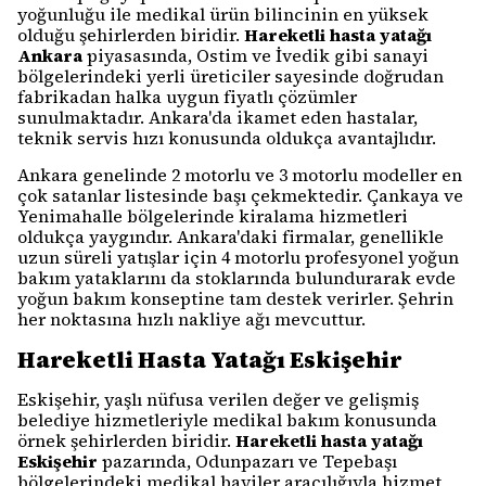
yoğunluğu ile medikal ürün bilincinin en yüksek
olduğu şehirlerden biridir.
Hareketli hasta yatağı
Ankara
piyasasında, Ostim ve İvedik gibi sanayi
bölgelerindeki yerli üreticiler sayesinde doğrudan
fabrikadan halka uygun fiyatlı çözümler
sunulmaktadır. Ankara'da ikamet eden hastalar,
teknik servis hızı konusunda oldukça avantajlıdır.
Ankara genelinde 2 motorlu ve 3 motorlu modeller en
çok satanlar listesinde başı çekmektedir. Çankaya ve
Yenimahalle bölgelerinde kiralama hizmetleri
oldukça yaygındır. Ankara'daki firmalar, genellikle
uzun süreli yatışlar için 4 motorlu profesyonel yoğun
bakım yataklarını da stoklarında bulundurarak evde
yoğun bakım konseptine tam destek verirler. Şehrin
her noktasına hızlı nakliye ağı mevcuttur.
Hareketli Hasta Yatağı Eskişehir
Eskişehir, yaşlı nüfusa verilen değer ve gelişmiş
belediye hizmetleriyle medikal bakım konusunda
örnek şehirlerden biridir.
Hareketli hasta yatağı
Eskişehir
pazarında, Odunpazarı ve Tepebaşı
bölgelerindeki medikal bayiler aracılığıyla hizmet