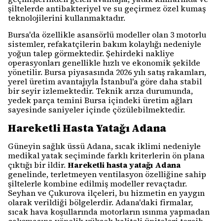
şiltelerde antibakteriyel ve su geçirmez özel kumaş
teknolojilerini kullanmaktadır.
Bursa'da özellikle asansörlü modeller olan 3 motorlu
sistemler, refakatçilerin bakım kolaylığı nedeniyle
yoğun talep görmektedir. Şehirdeki nakliye
operasyonları genellikle hızlı ve ekonomik şekilde
yönetilir. Bursa piyasasında 2026 yılı satış rakamları,
yerel üretim avantajıyla İstanbul'a göre daha stabil
bir seyir izlemektedir. Teknik arıza durumunda,
yedek parça temini Bursa içindeki üretim ağları
sayesinde saniyeler içinde çözülebilmektedir.
Hareketli Hasta Yatağı Adana
Güneyin sağlık üssü Adana, sıcak iklimi nedeniyle
medikal yatak seçiminde farklı kriterlerin ön plana
çıktığı bir ildir.
Hareketli hasta yatağı Adana
genelinde, terletmeyen ventilasyon özelliğine sahip
şiltelerle kombine edilmiş modeller revaçtadır.
Seyhan ve Çukurova ilçeleri, bu hizmetin en yaygın
olarak verildiği bölgelerdir. Adana'daki firmalar,
sıcak hava koşullarında motorların ısınma yapmadan