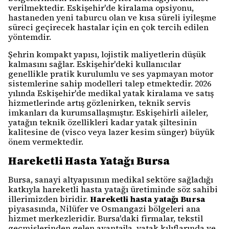
verilmektedir. Eskişehir'de kiralama opsiyonu,
hastaneden yeni taburcu olan ve kısa süreli iyileşme
süreci geçirecek hastalar için en çok tercih edilen
yöntemdir.
Şehrin kompakt yapısı, lojistik maliyetlerin düşük
kalmasını sağlar. Eskişehir'deki kullanıcılar
genellikle pratik kurulumlu ve ses yapmayan motor
sistemlerine sahip modelleri talep etmektedir. 2026
yılında Eskişehir'de medikal yatak kiralama ve satış
hizmetlerinde artış gözlenirken, teknik servis
imkanları da kurumsallaşmıştır. Eskişehirli aileler,
yatağın teknik özellikleri kadar yatak şiltesinin
kalitesine de (visco veya lazer kesim sünger) büyük
önem vermektedir.
Hareketli Hasta Yatağı Bursa
Bursa, sanayi altyapısının medikal sektöre sağladığı
katkıyla hareketli hasta yatağı üretiminde söz sahibi
illerimizden biridir.
Hareketli hasta yatağı Bursa
piyasasında, Nilüfer ve Osmangazi bölgeleri ana
hizmet merkezleridir. Bursa'daki firmalar, tekstil
geçmişlerinden gelen avantajla, yatak kılıflarında ve