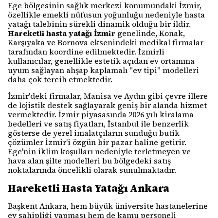
Ege bölgesinin sağlık merkezi konumundaki İzmir,
özellikle emekli nüfusun yoğunluğu nedeniyle hasta
yatağı talebinin sürekli dinamik olduğu bir ildir.
Hareketli hasta yatağı İzmir
genelinde, Konak,
Karşıyaka ve Bornova eksenindeki medikal firmalar
tarafından koordine edilmektedir. İzmirli
kullanıcılar, genellikle estetik açıdan ev ortamına
uyum sağlayan ahşap kaplamalı "ev tipi" modelleri
daha çok tercih etmektedir.
İzmir'deki firmalar, Manisa ve Aydın gibi çevre illere
de lojistik destek sağlayarak geniş bir alanda hizmet
vermektedir. İzmir piyasasında 2026 yılı kiralama
bedelleri ve satış fiyatları, İstanbul ile benzerlik
gösterse de yerel imalatçıların sunduğu butik
çözümler İzmir'i özgün bir pazar haline getirir.
Ege'nin iklim koşulları nedeniyle terletmeyen ve
hava alan şilte modelleri bu bölgedeki satış
noktalarında öncelikli olarak sunulmaktadır.
Hareketli Hasta Yatağı Ankara
Başkent Ankara, hem büyük üniversite hastanelerine
ev sahipliği yapması hem de kamu personeli