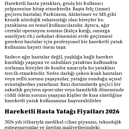
Hareketli hasta yatakları, geniş bir kullanıcı
yelpazesine hitap etmektedir. Başta felç (inme)
geçiren hastalar, Parkinson, Alzheimer ve MS gibi
kronik nörolojik rahatsızlığı olan bireyler bu
yatakların en temel kullanıcılarıdır. Ayrıca, ağır
cerrahi operasyon sonrası (kalça kırığı, omurga
ameliyatı vb.) nekahat dönemini evde geçirmesi
gereken hastalar için profesyonel bir hareketli yatak
kullanımı hayati önem taşır.
Sadece ağır hastalar değil, yaşlılığa bağlı hareket
kısıtlılığı yaşayan ve sabahları yataktan kalkmakta
zorlanan bireyler de konfor amacıyla bu yatakları
tercih etmektedir. Nefes darlığı çeken koah hastaları
veya reflü sorunu yaşayanlar, yatağın sunduğu açısal
avantajlardan yararlanır. Bazı durumlarda geçici bir
sakatlık geçiren sporcular veya hamilelik döneminde
ciddi ödem sorunu yaşayan kişiler de kısa süreliğine
hareketli yatak kullanımına başvurabilirler.
Hareketli Hasta Yatağı Fiyatları 2026
2026 yılı itibarıyla medikal cihaz piyasası, teknolojik
entegrasyonlar ve üretim maliyetlerindeki