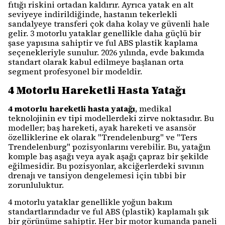
fıtığı riskini ortadan kaldırır. Ayrıca yatak en alt
seviyeye indirildiğinde, hastanın tekerlekli
sandalyeye transferi çok daha kolay ve güvenli hale
gelir. 3 motorlu yataklar genellikle daha güçlü bir
şase yapısına sahiptir ve ful ABS plastik kaplama
seçenekleriyle sunulur. 2026 yılında, evde bakımda
standart olarak kabul edilmeye başlanan orta
segment profesyonel bir modeldir.
4 Motorlu Hareketli Hasta Yatağı
4 motorlu hareketli hasta yatağı
, medikal
teknolojinin ev tipi modellerdeki zirve noktasıdır. Bu
modeller; baş hareketi, ayak hareketi ve asansör
özelliklerine ek olarak "Trendelenburg" ve "Ters
Trendelenburg" pozisyonlarını verebilir. Bu, yatağın
komple baş aşağı veya ayak aşağı çapraz bir şekilde
eğilmesidir. Bu pozisyonlar, akciğerlerdeki sıvının
drenajı ve tansiyon dengelemesi için tıbbi bir
zorunluluktur.
4 motorlu yataklar genellikle yoğun bakım
standartlarındadır ve ful ABS (plastik) kaplamalı şık
bir görünüme sahiptir. Her bir motor kumanda paneli