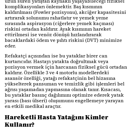
uzun süreli yatıştan kaynaklı yaşayabileceği fiziksel
komplikasyonları önlemektir. Baş kısmının
kaldırılması (Fowler pozisyonu), akciğer kapasitesini
artırarak solunumu rahatlatır ve yemek yeme
sırasında aspirasyon (ciğerlere yemek kaçması)
riskini ortadan kaldırır. Ayak kısmının hareket
ettirilmesi ise venöz dönüşü hızlandırarak
bacaklardaki ödem ve pıhtı riskini (DVT) minimize
eder.
Refakatçi açısından ise bu yataklar birer can
kurtarıcıdır. Hastayı yatakta doğrultmak veya
pozisyon vermek için harcanan fiziksel gücü ortadan
kaldırır. Özellikle 3 ve 4 motorlu modellerdeki
asansör özelliği, yatağı refakatçinin bel hizasına
yükselterek pansuman ve temizlik gibi işlemleri bel
ağrısı yaşamadan yapmasına olanak tanır. Kısacası,
bu yataklar basınç dağılımını optimize ederek yatak
yarası (bası ülseri) oluşumunu engellemeye yarayan
en etkili medikal araçtır.
Hareketli Hasta Yatağını Kimler
Kullanır?