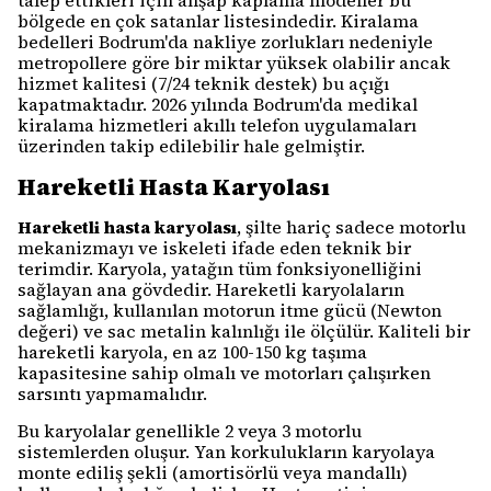
talep ettikleri için ahşap kaplama modeller bu
bölgede en çok satanlar listesindedir. Kiralama
bedelleri Bodrum'da nakliye zorlukları nedeniyle
metropollere göre bir miktar yüksek olabilir ancak
hizmet kalitesi (7/24 teknik destek) bu açığı
kapatmaktadır. 2026 yılında Bodrum'da medikal
kiralama hizmetleri akıllı telefon uygulamaları
üzerinden takip edilebilir hale gelmiştir.
Hareketli Hasta Karyolası
Hareketli hasta karyolası
, şilte hariç sadece motorlu
mekanizmayı ve iskeleti ifade eden teknik bir
terimdir. Karyola, yatağın tüm fonksiyonelliğini
sağlayan ana gövdedir. Hareketli karyolaların
sağlamlığı, kullanılan motorun itme gücü (Newton
değeri) ve sac metalin kalınlığı ile ölçülür. Kaliteli bir
hareketli karyola, en az 100-150 kg taşıma
kapasitesine sahip olmalı ve motorları çalışırken
sarsıntı yapmamalıdır.
Bu karyolalar genellikle 2 veya 3 motorlu
sistemlerden oluşur. Yan korkulukların karyolaya
monte ediliş şekli (amortisörlü veya mandallı)