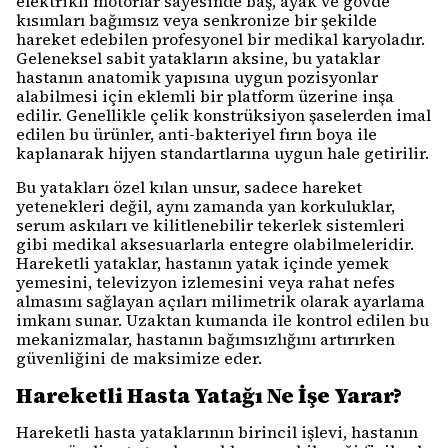
elektrikli motorlar sayesinde baş, ayak ve gövde
kısımları bağımsız veya senkronize bir şekilde
hareket edebilen profesyonel bir medikal karyoladır.
Geleneksel sabit yatakların aksine, bu yataklar
hastanın anatomik yapısına uygun pozisyonlar
alabilmesi için eklemli bir platform üzerine inşa
edilir. Genellikle çelik konstrüksiyon şaselerden imal
edilen bu ürünler, anti-bakteriyel fırın boya ile
kaplanarak hijyen standartlarına uygun hale getirilir.
Bu yatakları özel kılan unsur, sadece hareket
yetenekleri değil, aynı zamanda yan korkuluklar,
serum askıları ve kilitlenebilir tekerlek sistemleri
gibi medikal aksesuarlarla entegre olabilmeleridir.
Hareketli yataklar, hastanın yatak içinde yemek
yemesini, televizyon izlemesini veya rahat nefes
almasını sağlayan açıları milimetrik olarak ayarlama
imkanı sunar. Uzaktan kumanda ile kontrol edilen bu
mekanizmalar, hastanın bağımsızlığını artırırken
güvenliğini de maksimize eder.
Hareketli Hasta Yatağı Ne İşe Yarar?
Hareketli hasta yataklarının birincil işlevi, hastanın