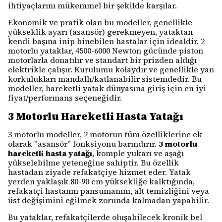
ihtiyaçlarını mükemmel bir şekilde karşılar.
Ekonomik ve pratik olan bu modeller, genellikle
yükseklik ayarı (asansör) gerekmeyen, yataktan
kendi başına inip binebilen hastalar için idealdir. 2
motorlu yataklar, 4500-6000 Newton gücünde piston
motorlarla donatılır ve standart bir prizden aldığı
elektrikle çalışır. Kurulumu kolaydır ve genellikle yan
korkulukları mandallı/katlanabilir sistemdedir. Bu
modeller, hareketli yatak dünyasına giriş için en iyi
fiyat/performans seçeneğidir.
3 Motorlu Hareketli Hasta Yatağı
3 motorlu modeller, 2 motorun tüm özelliklerine ek
olarak "asansör" fonksiyonu barındırır.
3 motorlu
hareketli hasta yatağı
, komple yukarı ve aşağı
yükselebilme yeteneğine sahiptir. Bu özellik
hastadan ziyade refakatçiye hizmet eder. Yatak
yerden yaklaşık 80-90 cm yüksekliğe kalktığında,
refakatçi hastanın pansumanını, alt temizliğini veya
üst değişimini eğilmek zorunda kalmadan yapabilir.
Bu yataklar, refakatçilerde oluşabilecek kronik bel