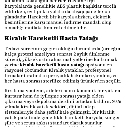
kullanım kolaylığını belirler. Hastane tipi
karyolalarda genellikle ABS plastik başlıklar tercih
edilirken, ev tipi karyolalarda ahşap paneller ön
plandadır. Hareketli bir karyola alırken, elektrik
kesintilerine karşı manuel indirme mandalı olup
olmadığı mutlaka kontrol edilmelidir.
Kiralık Hareketli Hasta Yatağı
Tedavi sürecinin geçici olduğu durumlarda (örneğin
kalça protezi ameliyatı sonrası 2 aylık dinlenme
süreci), yüksek satın alma maliyetlerine katlanmak
yerine
kiralık hareketli hasta yatağı
opsiyonu en
rasyonel çözümdür. Kiralık yataklar, profesyonel
firmalar tarafından periyodik bakımları yapılmış ve
her hasta sonrası sterilize edilmiş ürünlerden seçilir.
Kiralama yöntemi, aileleri hem ekonomik bir yükten
kurtarır hem de iyileşme sonrası yatağı elden
çıkarma veya depolama derdini ortadan kaldırır. 2026
yılında kiralık yatak sektörü, dijital takip
sistemleriyle daha şeffaf hale gelmiştir. Bir kiralık
yatak paketinde genellikle hareketli karyola, sünger
şilte ve serum askısı standart olarak sunulur.