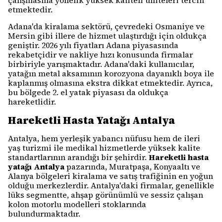
çalışmasına yönelik yüksek kaliteli üniteleri tercih
etmektedir.
Adana'da kiralama sektörü, çevredeki Osmaniye ve
Mersin gibi illere de hizmet ulaştırdığı için oldukça
geniştir. 2026 yılı fiyatları Adana piyasasında
rekabetçidir ve nakliye hızı konusunda firmalar
birbiriyle yarışmaktadır. Adana'daki kullanıcılar,
yatağın metal aksamının korozyona dayanıklı boya ile
kaplanmış olmasına ekstra dikkat etmektedir. Ayrıca,
bu bölgede 2. el yatak piyasası da oldukça
hareketlidir.
Hareketli Hasta Yatağı Antalya
Antalya, hem yerleşik yabancı nüfusu hem de ileri
yaş turizmi ile medikal hizmetlerde yüksek kalite
standartlarının arandığı bir şehirdir.
Hareketli hasta
yatağı Antalya
pazarında, Muratpaşa, Konyaaltı ve
Alanya bölgeleri kiralama ve satış trafiğinin en yoğun
olduğu merkezlerdir. Antalya'daki firmalar, genellikle
lüks segmentte, ahşap görünümlü ve sessiz çalışan
kolon motorlu modelleri stoklarında
bulundurmaktadır.