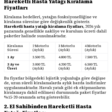
Hareketli Hasta Yatağı Kiralama
Fiyatları
Kiralama bedelleri, yatağın fonksiyonelliğine ve
kiralama süresine göre değişkenlik gösterir.
Hareketli hasta yatağı kiralama fiyatları
, 2026 yılı
pazarında genellikle nakliye ve kurulum ücreti dahil
paketler halinde sunulmaktadır.
Kiralama
2 Motorlu
3 Motorlu
4 Motorlu
Süresi
(Aylık)
(Aylık)
(Aylık)
1 Ay
3.500 TL
4.800 TL
7.500 TL
3 Ay ve
3.000 TL
4.200 TL
6.500 TL
Üzeri
(Aylık)
(Aylık)
(Aylık)
Bu fiyatlar bölgedeki lojistik yoğunluğa göre değişse
de, uzun süreli kiralamalarda aylık bazda indirimler
uygulanmaktadır. Havalı yatak gibi ek ekipmanların
kiralamaya dahil edilmesi durumunda paket fiyatlar
%15-20 oranında artış gösterebilir.
2. El Sahibinden Hareketli Hasta