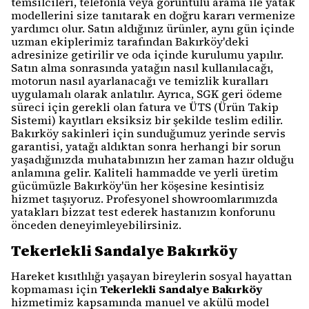
temsilcileri, telefonla veya görüntülü arama ile yatak
modellerini size tanıtarak en doğru kararı vermenize
yardımcı olur. Satın aldığınız ürünler, aynı gün içinde
uzman ekiplerimiz tarafından Bakırköy'deki
adresinize getirilir ve oda içinde kurulumu yapılır.
Satın alma sonrasında yatağın nasıl kullanılacağı,
motorun nasıl ayarlanacağı ve temizlik kuralları
uygulamalı olarak anlatılır. Ayrıca, SGK geri ödeme
süreci için gerekli olan fatura ve ÜTS (Ürün Takip
Sistemi) kayıtları eksiksiz bir şekilde teslim edilir.
Bakırköy sakinleri için sunduğumuz yerinde servis
garantisi, yatağı aldıktan sonra herhangi bir sorun
yaşadığınızda muhatabınızın her zaman hazır olduğu
anlamına gelir. Kaliteli hammadde ve yerli üretim
gücümüzle Bakırköy'ün her köşesine kesintisiz
hizmet taşıyoruz. Profesyonel showroomlarımızda
yatakları bizzat test ederek hastanızın konforunu
önceden deneyimleyebilirsiniz.
Tekerlekli Sandalye Bakırköy
Hareket kısıtlılığı yaşayan bireylerin sosyal hayattan
kopmaması için
Tekerlekli Sandalye Bakırköy
hizmetimiz kapsamında manuel ve akülü model