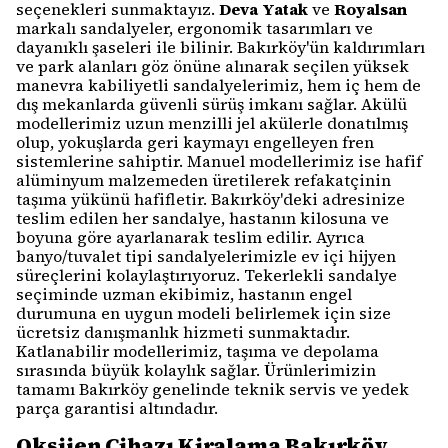
seçenekleri sunmaktayız.
Deva Yatak
ve
Royalsan
markalı sandalyeler, ergonomik tasarımları ve
dayanıklı şaseleri ile bilinir. Bakırköy'ün kaldırımları
ve park alanları göz önüne alınarak seçilen yüksek
manevra kabiliyetli sandalyelerimiz, hem iç hem de
dış mekanlarda güvenli sürüş imkanı sağlar. Akülü
modellerimiz uzun menzilli jel akülerle donatılmış
olup, yokuşlarda geri kaymayı engelleyen fren
sistemlerine sahiptir. Manuel modellerimiz ise hafif
alüminyum malzemeden üretilerek refakatçinin
taşıma yükünü hafifletir. Bakırköy'deki adresinize
teslim edilen her sandalye, hastanın kilosuna ve
boyuna göre ayarlanarak teslim edilir. Ayrıca
banyo/tuvalet tipi sandalyelerimizle ev içi hijyen
süreçlerini kolaylaştırıyoruz. Tekerlekli sandalye
seçiminde uzman ekibimiz, hastanın engel
durumuna en uygun modeli belirlemek için size
ücretsiz danışmanlık hizmeti sunmaktadır.
Katlanabilir modellerimiz, taşıma ve depolama
sırasında büyük kolaylık sağlar. Ürünlerimizin
tamamı Bakırköy genelinde teknik servis ve yedek
parça garantisi altındadır.
Oksijen Cihazı Kiralama Bakırköy