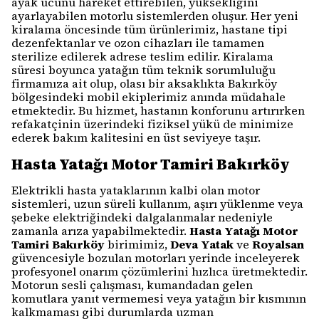
ayak ucunu hareket ettirebilen, yüksekliğini
ayarlayabilen motorlu sistemlerden oluşur. Her yeni
kiralama öncesinde tüm ürünlerimiz, hastane tipi
dezenfektanlar ve ozon cihazları ile tamamen
sterilize edilerek adrese teslim edilir. Kiralama
süresi boyunca yatağın tüm teknik sorumluluğu
firmamıza ait olup, olası bir aksaklıkta Bakırköy
bölgesindeki mobil ekiplerimiz anında müdahale
etmektedir. Bu hizmet, hastanın konforunu artırırken
refakatçinin üzerindeki fiziksel yükü de minimize
ederek bakım kalitesini en üst seviyeye taşır.
Hasta Yatağı Motor Tamiri Bakırköy
Elektrikli hasta yataklarının kalbi olan motor
sistemleri, uzun süreli kullanım, aşırı yüklenme veya
şebeke elektriğindeki dalgalanmalar nedeniyle
zamanla arıza yapabilmektedir.
Hasta Yatağı Motor
Tamiri Bakırköy
birimimiz,
Deva Yatak
ve
Royalsan
güvencesiyle bozulan motorları yerinde inceleyerek
profesyonel onarım çözümlerini hızlıca üretmektedir.
Motorun sesli çalışması, kumandadan gelen
komutlara yanıt vermemesi veya yatağın bir kısmının
kalkmaması gibi durumlarda uzman