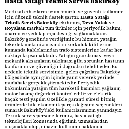
Hasta Yatağı Teknik Servis Bakırköy
Medikal cihazların uzun ömürlü ve güvenli kullanımı
için düzenli teknik destek şarttır.
Hasta Yatağı
Teknik Servis Bakırköy
ekibimiz,
Deva Yatak
ve
Royalsan
markalı tüm ürünler için periyodik bakım,
onarım ve yedek parça desteği sağlamaktadır.
Bakırköy genelinde verdiğimiz bu hizmet, yatağın
tekerlek mekanizmasından korkuluk kilitlerine,
kumanda kablolarından trafo sistemlerine kadar her
noktayı kapsamaktadır. Yatağın gıcırdaması veya
mekanik aksamların takılması gibi sorunlar, hastanın
konforunu ve güvenliğini doğrudan tehdit eder. Bu
nedenle teknik servisimiz, gelen çağrılara Bakırköy
bölgesinde aynı gün içinde yanıt vererek yerinde
müdahale gerçekleştirmektedir. Periyodik
bakımlarda yatağın tüm hareketli kısımları yağlanır,
motor basınç değerleri kontrol edilir ve elektrik
kaçak testi yapılır. Özellikle garanti süresi bitmiş
ürünlerde bile ekonomik parça değişimi seçenekleri
sunarak Bakırköy'deki kullanıcılarımızın yanındayız.
Teknik servis personellerimiz, hasta yatağı
teknolojileri konusunda eğitimli uzmanlardan
oluşmakta olup, cihazın kullanımı hakkında