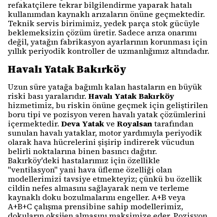
refakatçilere tekrar bilgilendirme yaparak hatalı
kullanımdan kaynaklı arızaların önüne geçmektedir.
Teknik servis birimimiz, yedek parça stok gücüyle
beklemeksizin çözüm üretir. Sadece arıza onarımı
değil, yatağın fabrikasyon ayarlarının korunması için
yıllık periyodik kontroller de uzmanlığımız altındadır.
Havalı Yatak Bakırköy
Uzun süre yatağa bağımlı kalan hastaların en büyük
riski bası yaralarıdır.
Havalı Yatak Bakırköy
hizmetimiz, bu riskin önüne geçmek için geliştirilen
boru tipi ve pozisyon veren havalı yatak çözümlerini
içermektedir.
Deva Yatak
ve
Royalsan
tarafından
sunulan havalı yataklar, motor yardımıyla periyodik
olarak hava hücrelerini şişirip indirerek vücudun
belirli noktalarına binen basıncı dağıtır.
Bakırköy'deki hastalarımız için özellikle
"ventilasyon" yani hava üfleme özelliği olan
modellerimizi tavsiye etmekteyiz; çünkü bu özellik
cildin nefes almasını sağlayarak nem ve terleme
kaynaklı doku bozulmalarını engeller. A+B veya
A+B+C çalışma prensibine sahip modellerimiz,
dokuların oksijen almasını maksimize eder. Pozisyon