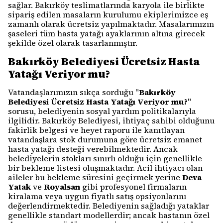
sağlar. Bakırköy teslimatlarında karyola ile birlikte
sipariş edilen masaların kurulumu ekiplerimizce eş
zamanlı olarak ücretsiz yapılmaktadır. Masalarımızın
şaseleri tüm hasta yatağı ayaklarının altına girecek
şekilde özel olarak tasarlanmıştır.
Bakırköy Belediyesi Ücretsiz Hasta
Yatağı Veriyor mu?
Vatandaşlarımızın sıkça sorduğu "
Bakırköy
Belediyesi Ücretsiz Hasta Yatağı Veriyor mu?
"
sorusu, belediyenin sosyal yardım politikalarıyla
ilgilidir. Bakırköy Belediyesi, ihtiyaç sahibi olduğunu
fakirlik belgesi ve heyet raporu ile kanıtlayan
vatandaşlara stok durumuna göre ücretsiz emanet
hasta yatağı desteği verebilmektedir. Ancak
belediyelerin stokları sınırlı olduğu için genellikle
bir bekleme listesi oluşmaktadır. Acil ihtiyacı olan
aileler bu bekleme süresini geçirmek yerine
Deva
Yatak
ve
Royalsan
gibi profesyonel firmaların
kiralama veya uygun fiyatlı satış opsiyonlarını
değerlendirmektedir. Belediyenin sağladığı yataklar
genellikle standart modellerdir; ancak hastanın özel