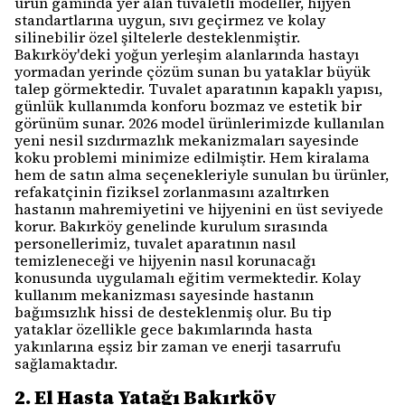
ürün gamında yer alan tuvaletli modeller, hijyen
standartlarına uygun, sıvı geçirmez ve kolay
silinebilir özel şiltelerle desteklenmiştir.
Bakırköy'deki yoğun yerleşim alanlarında hastayı
yormadan yerinde çözüm sunan bu yataklar büyük
talep görmektedir. Tuvalet aparatının kapaklı yapısı,
günlük kullanımda konforu bozmaz ve estetik bir
görünüm sunar. 2026 model ürünlerimizde kullanılan
yeni nesil sızdırmazlık mekanizmaları sayesinde
koku problemi minimize edilmiştir. Hem kiralama
hem de satın alma seçenekleriyle sunulan bu ürünler,
refakatçinin fiziksel zorlanmasını azaltırken
hastanın mahremiyetini ve hijyenini en üst seviyede
korur. Bakırköy genelinde kurulum sırasında
personellerimiz, tuvalet aparatının nasıl
temizleneceği ve hijyenin nasıl korunacağı
konusunda uygulamalı eğitim vermektedir. Kolay
kullanım mekanizması sayesinde hastanın
bağımsızlık hissi de desteklenmiş olur. Bu tip
yataklar özellikle gece bakımlarında hasta
yakınlarına eşsiz bir zaman ve enerji tasarrufu
sağlamaktadır.
2. El Hasta Yatağı Bakırköy