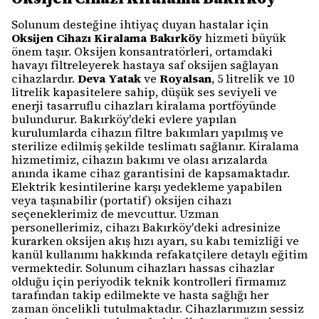
Solunum desteğine ihtiyaç duyan hastalar için
Oksijen Cihazı Kiralama Bakırköy
hizmeti büyük
önem taşır. Oksijen konsantratörleri, ortamdaki
havayı filtreleyerek hastaya saf oksijen sağlayan
cihazlardır.
Deva Yatak
ve
Royalsan
, 5 litrelik ve 10
litrelik kapasitelere sahip, düşük ses seviyeli ve
enerji tasarruflu cihazları kiralama portföyünde
bulundurur. Bakırköy'deki evlere yapılan
kurulumlarda cihazın filtre bakımları yapılmış ve
sterilize edilmiş şekilde teslimatı sağlanır. Kiralama
hizmetimiz, cihazın bakımı ve olası arızalarda
anında ikame cihaz garantisini de kapsamaktadır.
Elektrik kesintilerine karşı yedekleme yapabilen
veya taşınabilir (portatif) oksijen cihazı
seçeneklerimiz de mevcuttur. Uzman
personellerimiz, cihazı Bakırköy'deki adresinize
kurarken oksijen akış hızı ayarı, su kabı temizliği ve
kanül kullanımı hakkında refakatçilere detaylı eğitim
vermektedir. Solunum cihazları hassas cihazlar
olduğu için periyodik teknik kontrolleri firmamız
tarafından takip edilmekte ve hasta sağlığı her
zaman öncelikli tutulmaktadır. Cihazlarımızın sessiz