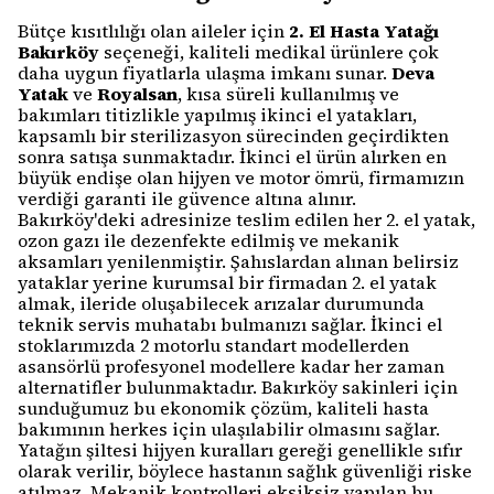
Bütçe kısıtlılığı olan aileler için
2. El Hasta Yatağı
Bakırköy
seçeneği, kaliteli medikal ürünlere çok
daha uygun fiyatlarla ulaşma imkanı sunar.
Deva
Yatak
ve
Royalsan
, kısa süreli kullanılmış ve
bakımları titizlikle yapılmış ikinci el yatakları,
kapsamlı bir sterilizasyon sürecinden geçirdikten
sonra satışa sunmaktadır. İkinci el ürün alırken en
büyük endişe olan hijyen ve motor ömrü, firmamızın
verdiği garanti ile güvence altına alınır.
Bakırköy'deki adresinize teslim edilen her 2. el yatak,
ozon gazı ile dezenfekte edilmiş ve mekanik
aksamları yenilenmiştir. Şahıslardan alınan belirsiz
yataklar yerine kurumsal bir firmadan 2. el yatak
almak, ileride oluşabilecek arızalar durumunda
teknik servis muhatabı bulmanızı sağlar. İkinci el
stoklarımızda 2 motorlu standart modellerden
asansörlü profesyonel modellere kadar her zaman
alternatifler bulunmaktadır. Bakırköy sakinleri için
sunduğumuz bu ekonomik çözüm, kaliteli hasta
bakımının herkes için ulaşılabilir olmasını sağlar.
Yatağın şiltesi hijyen kuralları gereği genellikle sıfır
olarak verilir, böylece hastanın sağlık güvenliği riske
atılmaz. Mekanik kontrolleri eksiksiz yapılan bu