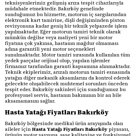
teknisyenlerimiz gelişmiş arıza tespit cihazlarıyla
müdahale etmektedir. Bakırköy genelinde
sunduğumuz bu hizmette, motorun iç sargılarından
elektronik kart tamirine, dişli değişiminden piston
revizyonuna kadar geniş bir teknik yelpazede işlem
yapılmaktadır. Eğer motorun tamiri teknik olarak
mümkün değilse veya maliyeti yeni bir motor
fiyatına çok yakınsa, hastanın mağdur olmaması
adına garantili yeni motor seçenekleri
sunulmaktadır. Motor tamiri sırasında kullanılan tüm
yedek parçalar orijinal olup, yapılan işlemler
firmamız tarafından garanti kapsamına alınmaktadır.
Teknik ekiplerimiz, arızalı motorun tamiri esnasında
yatağın diğer mekanik aksamlarını da kontrol ederek
gelecekte oluşabilecek muhtemel sorunları önceden
tespit eder. Bakırköy sakinleri için sunduğumuz bu
profesyonel servis, hastanın bakımının bir an bile
aksamamasını sağlar.
Hasta Yatağı Fiyatları Bakırköy
Bakırköy bölgesinde medikal ürün arayışında olan
aileler için
Hasta Yatağı Fiyatları Bakırköy
piyasası,
ürünün motor sayısına, şase kalitesine ve fonksiyonel