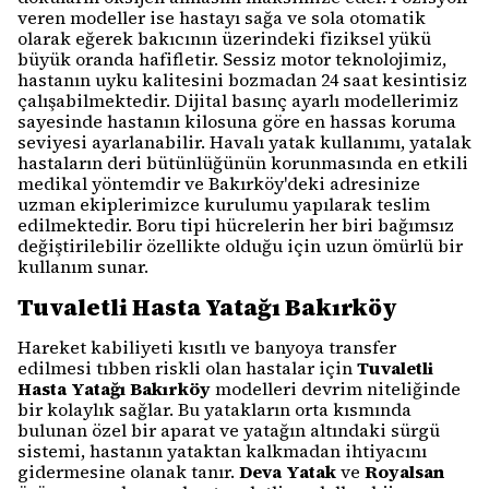
veren modeller ise hastayı sağa ve sola otomatik
olarak eğerek bakıcının üzerindeki fiziksel yükü
büyük oranda hafifletir. Sessiz motor teknolojimiz,
hastanın uyku kalitesini bozmadan 24 saat kesintisiz
çalışabilmektedir. Dijital basınç ayarlı modellerimiz
sayesinde hastanın kilosuna göre en hassas koruma
seviyesi ayarlanabilir. Havalı yatak kullanımı, yatalak
hastaların deri bütünlüğünün korunmasında en etkili
medikal yöntemdir ve Bakırköy'deki adresinize
uzman ekiplerimizce kurulumu yapılarak teslim
edilmektedir. Boru tipi hücrelerin her biri bağımsız
değiştirilebilir özellikte olduğu için uzun ömürlü bir
kullanım sunar.
Tuvaletli Hasta Yatağı Bakırköy
Hareket kabiliyeti kısıtlı ve banyoya transfer
edilmesi tıbben riskli olan hastalar için
Tuvaletli
Hasta Yatağı Bakırköy
modelleri devrim niteliğinde
bir kolaylık sağlar. Bu yatakların orta kısmında
bulunan özel bir aparat ve yatağın altındaki sürgü
sistemi, hastanın yataktan kalkmadan ihtiyacını
gidermesine olanak tanır.
Deva Yatak
ve
Royalsan