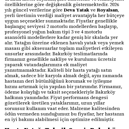
özelliklerine göre değişkenlik göstermektedir. 2026
yılı güncel verilerine göre
Deva Yatak
ve
Royalsan
,
yerli üretimin verdiği maliyet avantajıyla her bütçeye
uygun seçenekler sunmaktadır. Fiyatlar genellikle
başlangıç seviyesi 2 motorlu modellerden başlayıp,
profesyonel yoğun bakım tipi 3 ve 4 motorlu
asansörlü modellerlere kadar geniş bir skalada yer
alır. Yatağın üzerine eklenen havalı yatak veya yemek
masası gibi aksesuarlar toplam maliyetleri etkileyen
unsurlar arasındadır. Bakırköy teslimatlarında
firmamız genellikle nakliye ve kurulumu ücretsiz
yaparak vatandaşlarımıza ek maliyet
yansıtmamaktadır. Kaliteli bir hasta yatağı satın
almak, sadece bir karyola almak değil, aynı zamanda
hastanın deri bütünlüğünü korumak ve iyileşme
hızını artırmak için yapılan bir yatırımdır. Firmamız,
ödeme kolaylığı ve taksit seçenekleriyle Bakırköy
halkının yanındadır. Fiyat performans dengesi
gözetilerek üretilen yataklarımız, uzun yıllar
sorunsuz kullanım vaat eder. Malzeme kalitesinden
ödün vermeden sunduğumuz bu fiyatlar, her hastanın
en iyi bakımı alabilmesi için optimize edilmiştir.