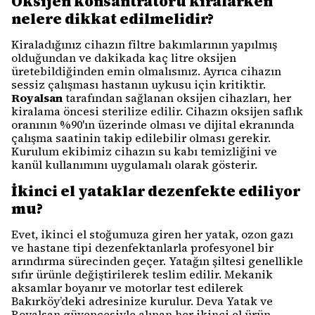
Oksijen konsantratörü kiralarken
nelere dikkat edilmelidir?
Kiraladığınız cihazın filtre bakımlarının yapılmış
olduğundan ve dakikada kaç litre oksijen
üretebildiğinden emin olmalısınız. Ayrıca cihazın
sessiz çalışması hastanın uykusu için kritiktir.
Royalsan
tarafından sağlanan oksijen cihazları, her
kiralama öncesi sterilize edilir. Cihazın oksijen saflık
oranının %90'ın üzerinde olması ve dijital ekranında
çalışma saatinin takip edilebilir olması gerekir.
Kurulum ekibimiz cihazın su kabı temizliğini ve
kanül kullanımını uygulamalı olarak gösterir.
İkinci el yataklar dezenfekte ediliyor
mu?
Evet, ikinci el stoğumuza giren her yatak, ozon gazı
ve hastane tipi dezenfektanlarla profesyonel bir
arındırma sürecinden geçer. Yatağın şiltesi genellikle
sıfır ürünle değiştirilerek teslim edilir. Mekanik
aksamlar boyanır ve motorlar test edilerek
Bakırköy’deki adresinize kurulur. Deva Yatak ve
Royalsan güvencesiyle alınan her ikinci el ürün,