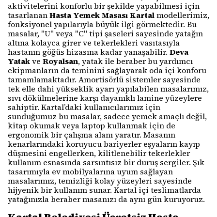
aktivitelerini konforlu bir şekilde yapabilmesi için
tasarlanan
Hasta Yemek Masası Kartal
modellerimiz,
fonksiyonel yapılarıyla büyük ilgi görmektedir. Bu
masalar, "U" veya "C" tipi şaseleri sayesinde yatağın
altına kolayca girer ve tekerlekleri vasıtasıyla
hastanın göğüs hizasına kadar yanaşabilir.
Deva
Yatak
ve
Royalsan
, yatak ile beraber bu yardımcı
ekipmanların da teminini sağlayarak oda içi konforu
tamamlamaktadır. Amortisörlü sistemler sayesinde
tek elle dahi yükseklik ayarı yapılabilen masalarımız,
sıvı dökülmelerine karşı dayanıklı lamine yüzeylere
sahiptir. Kartal’daki kullanıcılarımız için
sunduğumuz bu masalar, sadece yemek amaçlı değil,
kitap okumak veya laptop kullanmak için de
ergonomik bir çalışma alanı yaratır. Masanın
kenarlarındaki koruyucu bariyerler eşyaların kayıp
düşmesini engellerken, kilitlenebilir tekerlekler
kullanım esnasında sarsıntısız bir duruş sergiler. Şık
tasarımıyla ev mobilyalarına uyum sağlayan
masalarımız, temizliği kolay yüzeyleri sayesinde
hijyenik bir kullanım sunar. Kartal içi teslimatlarda
yatağınızla beraber masanızı da aynı gün kuruyoruz.