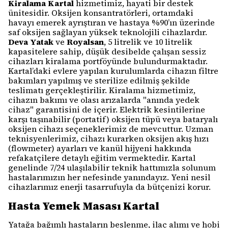
Kiralama Kartal
hizmetimiz, hayati bir destek
ünitesidir. Oksijen konsantratörleri, ortamdaki
havayı emerek ayrıştıran ve hastaya %90’ın üzerinde
saf oksijen sağlayan yüksek teknolojili cihazlardır.
Deva Yatak
ve
Royalsan
, 5 litrelik ve 10 litrelik
kapasitelere sahip, düşük desibelde çalışan sessiz
cihazları kiralama portföyünde bulundurmaktadır.
Kartal’daki evlere yapılan kurulumlarda cihazın filtre
bakımları yapılmış ve sterilize edilmiş şekilde
teslimatı gerçekleştirilir. Kiralama hizmetimiz,
cihazın bakımı ve olası arızalarda "anında yedek
cihaz" garantisini de içerir. Elektrik kesintilerine
karşı taşınabilir (portatif) oksijen tüpü veya bataryalı
oksijen cihazı seçeneklerimiz de mevcuttur. Uzman
teknisyenlerimiz, cihazı kurarken oksijen akış hızı
(flowmeter) ayarları ve kanül hijyeni hakkında
refakatçilere detaylı eğitim vermektedir. Kartal
genelinde 7/24 ulaşılabilir teknik hattımızla solunum
hastalarımızın her nefesinde yanındayız. Yeni nesil
cihazlarımız enerji tasarrufuyla da bütçenizi korur.
Hasta Yemek Masası Kartal
Yatağa bağımlı hastaların beslenme, ilaç alımı ve hobi