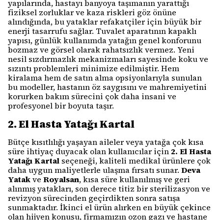
yapılarında, hastayı banyoya taşımanın yarattığı
fiziksel zorluklar ve kaza riskleri göz önüne
alındığında, bu yataklar refakatçiler için büyük bir
enerji tasarrufu sağlar. Tuvalet aparatının kapaklı
yapısı, günlük kullanımda yatağın genel konforunu
bozmaz ve görsel olarak rahatsızlık vermez. Yeni
nesil sızdırmazlık mekanizmaları sayesinde koku ve
sızıntı problemleri minimize edilmiştir. Hem
kiralama hem de satın alma opsiyonlarıyla sunulan
bu modeller, hastanın öz saygısını ve mahremiyetini
korurken bakım sürecini çok daha insani ve
profesyonel bir boyuta taşır.
2. El Hasta Yatağı Kartal
Bütçe kısıtlılığı yaşayan aileler veya yatağa çok kısa
süre ihtiyaç duyacak olan kullanıcılar için
2. El Hasta
Yatağı Kartal
seçeneği, kaliteli medikal ürünlere çok
daha uygun maliyetlerle ulaşma fırsatı sunar.
Deva
Yatak
ve
Royalsan
, kısa süre kullanılmış ve geri
alınmış yatakları, son derece titiz bir sterilizasyon ve
revizyon sürecinden geçirdikten sonra satışa
sunmaktadır. İkinci el ürün alırken en büyük çekince
olan hijyen konusu, firmamızın ozon gazı ve hastane