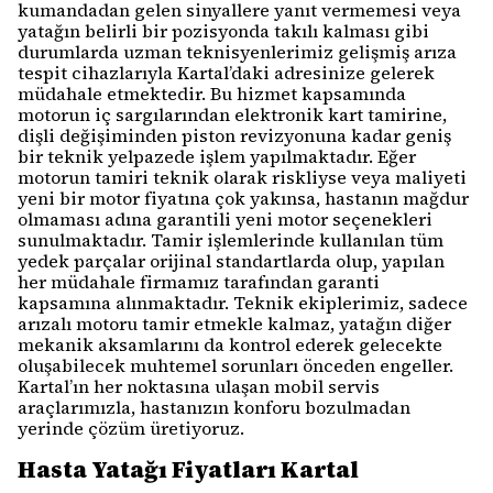
kumandadan gelen sinyallere yanıt vermemesi veya
yatağın belirli bir pozisyonda takılı kalması gibi
durumlarda uzman teknisyenlerimiz gelişmiş arıza
tespit cihazlarıyla Kartal’daki adresinize gelerek
müdahale etmektedir. Bu hizmet kapsamında
motorun iç sargılarından elektronik kart tamirine,
dişli değişiminden piston revizyonuna kadar geniş
bir teknik yelpazede işlem yapılmaktadır. Eğer
motorun tamiri teknik olarak riskliyse veya maliyeti
yeni bir motor fiyatına çok yakınsa, hastanın mağdur
olmaması adına garantili yeni motor seçenekleri
sunulmaktadır. Tamir işlemlerinde kullanılan tüm
yedek parçalar orijinal standartlarda olup, yapılan
her müdahale firmamız tarafından garanti
kapsamına alınmaktadır. Teknik ekiplerimiz, sadece
arızalı motoru tamir etmekle kalmaz, yatağın diğer
mekanik aksamlarını da kontrol ederek gelecekte
oluşabilecek muhtemel sorunları önceden engeller.
Kartal’ın her noktasına ulaşan mobil servis
araçlarımızla, hastanızın konforu bozulmadan
yerinde çözüm üretiyoruz.
Hasta Yatağı Fiyatları Kartal