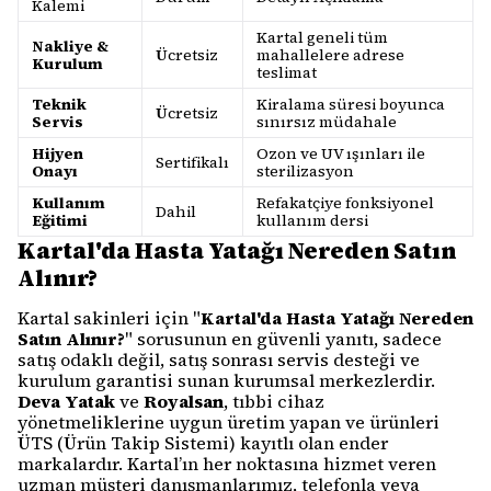
Kalemi
Kartal geneli tüm
Nakliye &
Ücretsiz
mahallelere adrese
Kurulum
teslimat
Teknik
Kiralama süresi boyunca
Ücretsiz
Servis
sınırsız müdahale
Hijyen
Ozon ve UV ışınları ile
Sertifikalı
Onayı
sterilizasyon
Kullanım
Refakatçiye fonksiyonel
Dahil
Eğitimi
kullanım dersi
Kartal'da Hasta Yatağı Nereden Satın
Alınır?
Kartal sakinleri için "
Kartal'da Hasta Yatağı Nereden
Satın Alınır?
" sorusunun en güvenli yanıtı, sadece
satış odaklı değil, satış sonrası servis desteği ve
kurulum garantisi sunan kurumsal merkezlerdir.
Deva Yatak
ve
Royalsan
, tıbbi cihaz
yönetmeliklerine uygun üretim yapan ve ürünleri
ÜTS (Ürün Takip Sistemi) kayıtlı olan ender
markalardır. Kartal’ın her noktasına hizmet veren
uzman müşteri danışmanlarımız, telefonla veya