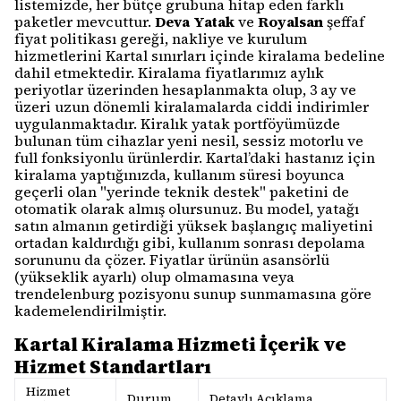
listemizde, her bütçe grubuna hitap eden farklı
paketler mevcuttur.
Deva Yatak
ve
Royalsan
şeffaf
fiyat politikası gereği, nakliye ve kurulum
hizmetlerini Kartal sınırları içinde kiralama bedeline
dahil etmektedir. Kiralama fiyatlarımız aylık
periyotlar üzerinden hesaplanmakta olup, 3 ay ve
üzeri uzun dönemli kiralamalarda ciddi indirimler
uygulanmaktadır. Kiralık yatak portföyümüzde
bulunan tüm cihazlar yeni nesil, sessiz motorlu ve
full fonksiyonlu ürünlerdir. Kartal’daki hastanız için
kiralama yaptığınızda, kullanım süresi boyunca
geçerli olan "yerinde teknik destek" paketini de
otomatik olarak almış olursunuz. Bu model, yatağı
satın almanın getirdiği yüksek başlangıç maliyetini
ortadan kaldırdığı gibi, kullanım sonrası depolama
sorununu da çözer. Fiyatlar ürünün asansörlü
(yükseklik ayarlı) olup olmamasına veya
trendelenburg pozisyonu sunup sunmamasına göre
kademelendirilmiştir.
Kartal Kiralama Hizmeti İçerik ve
Hizmet Standartları
Hizmet
Durum
Detaylı Açıklama