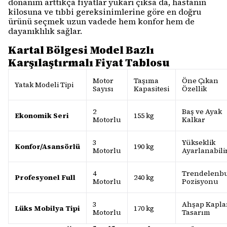
donanım arttıkça fiyatlar yukarı çıksa da, hastanın
kilosuna ve tıbbi gereksinimlerine göre en doğru
ürünü seçmek uzun vadede hem konfor hem de
dayanıklılık sağlar.
Kartal Bölgesi Model Bazlı
Karşılaştırmalı Fiyat Tablosu
Motor
Taşıma
Öne Çıkan
Yatak Modeli Tipi
Sayısı
Kapasitesi
Özellik
2
Baş ve Ayak
Ekonomik Seri
155 kg
Motorlu
Kalkar
3
Yükseklik
Konfor/Asansörlü
190 kg
Motorlu
Ayarlanabili
4
Trendelenb
Profesyonel Full
240 kg
Motorlu
Pozisyonu
3
Ahşap Kapl
Lüks Mobilya Tipi
170 kg
Motorlu
Tasarım