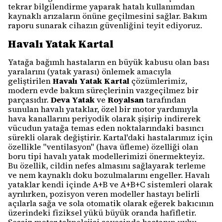
tekrar bilgilendirme yaparak hatalı kullanımdan
kaynaklı arızaların önüne geçilmesini sağlar. Bakım
raporu sunarak cihazın güvenliğini teyit ediyoruz.
Havalı Yatak Kartal
Yatağa bağımlı hastaların en büyük kabusu olan bası
yaralarını (yatak yarası) önlemek amacıyla
geliştirilen
Havalı Yatak Kartal
çözümlerimiz,
modern evde bakım süreçlerinin vazgeçilmez bir
parçasıdır.
Deva Yatak
ve
Royalsan
tarafından
sunulan havalı yataklar, özel bir motor yardımıyla
hava kanallarını periyodik olarak şişirip indirerek
vücudun yatağa temas eden noktalarındaki basıncı
sürekli olarak değiştirir. Kartal'daki hastalarımız için
özellikle "ventilasyon" (hava üfleme) özelliği olan
boru tipi havalı yatak modellerimizi önermekteyiz.
Bu özellik, cildin nefes almasını sağlayarak terleme
ve nem kaynaklı doku bozulmalarını engeller. Havalı
yataklar kendi içinde A+B ve A+B+C sistemleri olarak
ayrılırken, pozisyon veren modeller hastayı belirli
açılarla sağa ve sola otomatik olarak eğerek bakıcının
üzerindeki fiziksel yükü büyük oranda hafifletir.