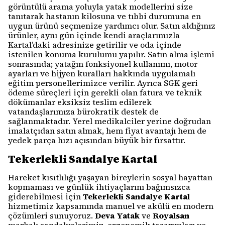
görüntülü arama yoluyla yatak modellerini size
tanıtarak hastanın kilosuna ve tıbbi durumuna en
uygun ürünü seçmenize yardımcı olur. Satın aldığınız
ürünler, aynı gün içinde kendi araçlarımızla
Kartal’daki adresinize getirilir ve oda içinde
istenilen konuma kurulumu yapılır. Satın alma işlemi
sonrasında; yatağın fonksiyonel kullanımı, motor
ayarları ve hijyen kuralları hakkında uygulamalı
eğitim personellerimizce verilir. Ayrıca SGK geri
ödeme süreçleri için gerekli olan fatura ve teknik
dökümanlar eksiksiz teslim edilerek
vatandaşlarımıza bürokratik destek de
sağlanmaktadır. Yerel medikalciler yerine doğrudan
imalatçıdan satın almak, hem fiyat avantajı hem de
yedek parça hızı açısından büyük bir fırsattır.
Tekerlekli Sandalye Kartal
Hareket kısıtlılığı yaşayan bireylerin sosyal hayattan
kopmaması ve günlük ihtiyaçlarını bağımsızca
giderebilmesi için
Tekerlekli Sandalye Kartal
hizmetimiz kapsamında manuel ve akülü en modern
çözümleri sunuyoruz.
Deva Yatak
ve
Royalsan