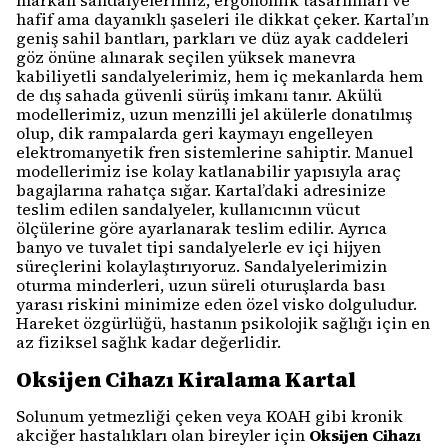
markalı sandalyelerimiz, ergonomik tasarımları ve
hafif ama dayanıklı şaseleri ile dikkat çeker. Kartal’ın
geniş sahil bantları, parkları ve düz ayak caddeleri
göz önüne alınarak seçilen yüksek manevra
kabiliyetli sandalyelerimiz, hem iç mekanlarda hem
de dış sahada güvenli sürüş imkanı tanır. Akülü
modellerimiz, uzun menzilli jel akülerle donatılmış
olup, dik rampalarda geri kaymayı engelleyen
elektromanyetik fren sistemlerine sahiptir. Manuel
modellerimiz ise kolay katlanabilir yapısıyla araç
bagajlarına rahatça sığar. Kartal’daki adresinize
teslim edilen sandalyeler, kullanıcının vücut
ölçülerine göre ayarlanarak teslim edilir. Ayrıca
banyo ve tuvalet tipi sandalyelerle ev içi hijyen
süreçlerini kolaylaştırıyoruz. Sandalyelerimizin
oturma minderleri, uzun süreli oturuşlarda bası
yarası riskini minimize eden özel visko dolguludur.
Hareket özgürlüğü, hastanın psikolojik sağlığı için en
az fiziksel sağlık kadar değerlidir.
Oksijen Cihazı Kiralama Kartal
Solunum yetmezliği çeken veya KOAH gibi kronik
akciğer hastalıkları olan bireyler için
Oksijen Cihazı