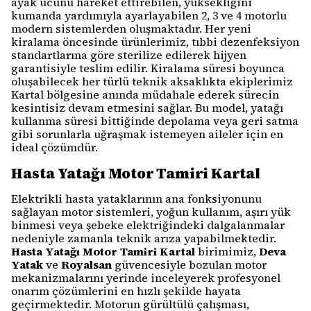
ayak ucunu hareket ettirebilen, yüksekliğini
kumanda yardımıyla ayarlayabilen 2, 3 ve 4 motorlu
modern sistemlerden oluşmaktadır. Her yeni
kiralama öncesinde ürünlerimiz, tıbbi dezenfeksiyon
standartlarına göre sterilize edilerek hijyen
garantisiyle teslim edilir. Kiralama süresi boyunca
oluşabilecek her türlü teknik aksaklıkta ekiplerimiz
Kartal bölgesine anında müdahale ederek sürecin
kesintisiz devam etmesini sağlar. Bu model, yatağı
kullanma süresi bittiğinde depolama veya geri satma
gibi sorunlarla uğraşmak istemeyen aileler için en
ideal çözümdür.
Hasta Yatağı Motor Tamiri Kartal
Elektrikli hasta yataklarının ana fonksiyonunu
sağlayan motor sistemleri, yoğun kullanım, aşırı yük
binmesi veya şebeke elektriğindeki dalgalanmalar
nedeniyle zamanla teknik arıza yapabilmektedir.
Hasta Yatağı Motor Tamiri Kartal
birimimiz,
Deva
Yatak
ve
Royalsan
güvencesiyle bozulan motor
mekanizmalarını yerinde inceleyerek profesyonel
onarım çözümlerini en hızlı şekilde hayata
geçirmektedir. Motorun gürültülü çalışması,