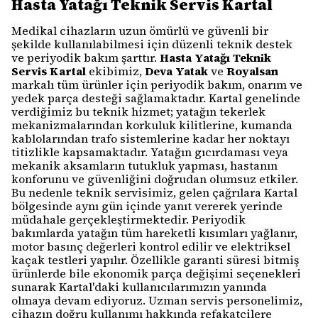
Hasta Yatağı Teknik Servis Kartal
Medikal cihazların uzun ömürlü ve güvenli bir
şekilde kullanılabilmesi için düzenli teknik destek
ve periyodik bakım şarttır.
Hasta Yatağı Teknik
Servis Kartal
ekibimiz,
Deva Yatak
ve
Royalsan
markalı tüm ürünler için periyodik bakım, onarım ve
yedek parça desteği sağlamaktadır. Kartal genelinde
verdiğimiz bu teknik hizmet; yatağın tekerlek
mekanizmalarından korkuluk kilitlerine, kumanda
kablolarından trafo sistemlerine kadar her noktayı
titizlikle kapsamaktadır. Yatağın gıcırdaması veya
mekanik aksamların tutukluk yapması, hastanın
konforunu ve güvenliğini doğrudan olumsuz etkiler.
Bu nedenle teknik servisimiz, gelen çağrılara Kartal
bölgesinde aynı gün içinde yanıt vererek yerinde
müdahale gerçekleştirmektedir. Periyodik
bakımlarda yatağın tüm hareketli kısımları yağlanır,
motor basınç değerleri kontrol edilir ve elektriksel
kaçak testleri yapılır. Özellikle garanti süresi bitmiş
ürünlerde bile ekonomik parça değişimi seçenekleri
sunarak Kartal'daki kullanıcılarımızın yanında
olmaya devam ediyoruz. Uzman servis personelimiz,
cihazın doğru kullanımı hakkında refakatçilere