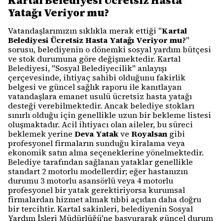
Kartal Belediyesi Ücretsiz Hasta
Yatağı Veriyor mu?
Vatandaşlarımızın sıklıkla merak ettiği "
Kartal
Belediyesi Ücretsiz Hasta Yatağı Veriyor mu?
"
sorusu, belediyenin o dönemki sosyal yardım bütçesi
ve stok durumuna göre değişmektedir. Kartal
Belediyesi, "Sosyal Belediyecilik" anlayışı
çerçevesinde, ihtiyaç sahibi olduğunu fakirlik
belgesi ve güncel sağlık raporu ile kanıtlayan
vatandaşlara emanet usulü ücretsiz hasta yatağı
desteği verebilmektedir. Ancak belediye stokları
sınırlı olduğu için genellikle uzun bir bekleme listesi
oluşmaktadır. Acil ihtiyacı olan aileler, bu süreci
beklemek yerine
Deva Yatak
ve
Royalsan
gibi
profesyonel firmaların sunduğu kiralama veya
ekonomik satın alma seçeneklerine yönelmektedir.
Belediye tarafından sağlanan yataklar genellikle
standart 2 motorlu modellerdir; eğer hastanızın
durumu 3 motorlu asansörlü veya 4 motorlu
profesyonel bir yatak gerektiriyorsa kurumsal
firmalardan hizmet almak tıbbi açıdan daha doğru
bir tercihtir. Kartal sakinleri, belediyenin Sosyal
Yardım İşleri Müdürlüğü'ne başvurarak güncel durum