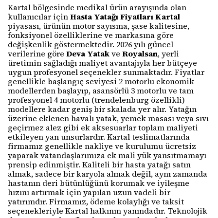
Kartal bölgesinde medikal ürün arayışında olan
kullanıcılar için
Hasta Yatağı Fiyatları Kartal
piyasası, ürünün motor sayısına, şase kalitesine,
fonksiyonel özelliklerine ve markasına göre
değişkenlik göstermektedir. 2026 yılı güncel
verilerine göre
Deva Yatak
ve
Royalsan
, yerli
üretimin sağladığı maliyet avantajıyla her bütçeye
uygun profesyonel seçenekler sunmaktadır. Fiyatlar
genellikle başlangıç seviyesi 2 motorlu ekonomik
modellerden başlayıp, asansörlü 3 motorlu ve tam
profesyonel 4 motorlu (trendelenburg özellikli)
modellere kadar geniş bir skalada yer alır. Yatağın
üzerine eklenen havalı yatak, yemek masası veya sıvı
geçirmez alez gibi ek aksesuarlar toplam maliyeti
etkileyen yan unsurlardır. Kartal teslimatlarında
firmamız genellikle nakliye ve kurulumu ücretsiz
yaparak vatandaşlarımıza ek mali yük yansıtmamayı
prensip edinmiştir. Kaliteli bir hasta yatağı satın
almak, sadece bir karyola almak değil, aynı zamanda
hastanın deri bütünlüğünü korumak ve iyileşme
hızını artırmak için yapılan uzun vadeli bir
yatırımdır. Firmamız, ödeme kolaylığı ve taksit
seçenekleriyle Kartal halkının yanındadır. Teknolojik