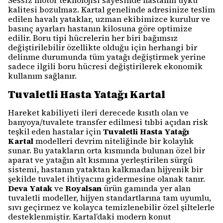
Sessiz motor teknolojisi sayesinde hastanın uyku
kalitesi bozulmaz. Kartal genelinde adresinize teslim
edilen havalı yataklar, uzman ekibimizce kurulur ve
basınç ayarları hastanın kilosuna göre optimize
edilir. Boru tipi hücrelerin her biri bağımsız
değiştirilebilir özellikte olduğu için herhangi bir
delinme durumunda tüm yatağı değiştirmek yerine
sadece ilgili boru hücresi değiştirilerek ekonomik
kullanım sağlanır.
Tuvaletli Hasta Yatağı Kartal
Hareket kabiliyeti ileri derecede kısıtlı olan ve
banyoya/tuvalete transfer edilmesi tıbbi açıdan risk
teşkil eden hastalar için
Tuvaletli Hasta Yatağı
Kartal
modelleri devrim niteliğinde bir kolaylık
sunar. Bu yatakların orta kısmında bulunan özel bir
aparat ve yatağın alt kısmına yerleştirilen sürgü
sistemi, hastanın yataktan kalkmadan hijyenik bir
şekilde tuvalet ihtiyacını gidermesine olanak tanır.
Deva Yatak
ve
Royalsan
ürün gamında yer alan
tuvaletli modeller, hijyen standartlarına tam uyumlu,
sıvı geçirmez ve kolayca temizlenebilir özel şiltelerle
desteklenmiştir. Kartal’daki modern konut