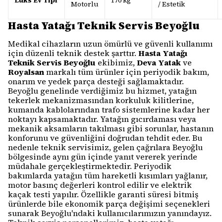
Lüks Ev Tipi
170 kg
Motorlu
/ Estetik
Hasta Yatağı Teknik Servis Beyoğlu
Medikal cihazların uzun ömürlü ve güvenli kullanımı
için düzenli teknik destek şarttır.
Hasta Yatağı
Teknik Servis Beyoğlu
ekibimiz,
Deva Yatak
ve
Royalsan
markalı tüm ürünler için periyodik bakım,
onarım ve yedek parça desteği sağlamaktadır.
Beyoğlu genelinde verdiğimiz bu hizmet, yatağın
tekerlek mekanizmasından korkuluk kilitlerine,
kumanda kablolarından trafo sistemlerine kadar her
noktayı kapsamaktadır. Yatağın gıcırdaması veya
mekanik aksamların takılması gibi sorunlar, hastanın
konforunu ve güvenliğini doğrudan tehdit eder. Bu
nedenle teknik servisimiz, gelen çağrılara Beyoğlu
bölgesinde aynı gün içinde yanıt vererek yerinde
müdahale gerçekleştirmektedir. Periyodik
bakımlarda yatağın tüm hareketli kısımları yağlanır,
motor basınç değerleri kontrol edilir ve elektrik
kaçak testi yapılır. Özellikle garanti süresi bitmiş
ürünlerde bile ekonomik parça değişimi seçenekleri
sunarak Beyoğlu'ndaki kullanıcılarımızın yanındayız.