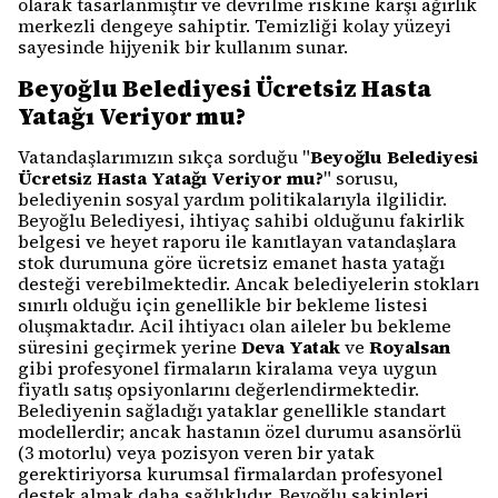
olarak tasarlanmıştır ve devrilme riskine karşı ağırlık
merkezli dengeye sahiptir. Temizliği kolay yüzeyi
sayesinde hijyenik bir kullanım sunar.
Beyoğlu Belediyesi Ücretsiz Hasta
Yatağı Veriyor mu?
Vatandaşlarımızın sıkça sorduğu "
Beyoğlu Belediyesi
Ücretsiz Hasta Yatağı Veriyor mu?
" sorusu,
belediyenin sosyal yardım politikalarıyla ilgilidir.
Beyoğlu Belediyesi, ihtiyaç sahibi olduğunu fakirlik
belgesi ve heyet raporu ile kanıtlayan vatandaşlara
stok durumuna göre ücretsiz emanet hasta yatağı
desteği verebilmektedir. Ancak belediyelerin stokları
sınırlı olduğu için genellikle bir bekleme listesi
oluşmaktadır. Acil ihtiyacı olan aileler bu bekleme
süresini geçirmek yerine
Deva Yatak
ve
Royalsan
gibi profesyonel firmaların kiralama veya uygun
fiyatlı satış opsiyonlarını değerlendirmektedir.
Belediyenin sağladığı yataklar genellikle standart
modellerdir; ancak hastanın özel durumu asansörlü
(3 motorlu) veya pozisyon veren bir yatak
gerektiriyorsa kurumsal firmalardan profesyonel
destek almak daha sağlıklıdır. Beyoğlu sakinleri,