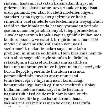
sistemi, hastanın yataktan kalkmadan ihtiyacını
gidermesine olanak tanır.
Deva Yatak
ve
Royalsan
ürün gamında yer alan tuvaletli modeller, hijyen
standartlarına uygun, sıvı geçirmez ve kolay
silinebilir özel şiltelerle desteklenmiştir. Beyoğlu'nun
tarihi ve dar binalarında hastayı yormadan yerinde
çözüm sunan bu yataklar büyük talep görmektedir.
Tuvalet aparatının kapaklı yapısı, günlük kullanımda
konforu bozmaz ve estetik bir görünüm sunar. 2026
model ürünlerimizde kullanılan yeni nesil
sızdırmazlık mekanizmaları sayesinde koku
problemi minimize edilmiştir. Hem kiralama hem de
satın alma seçenekleriyle sunulan bu ürünler,
refakatçinin fiziksel zorlanmasını azaltırken
hastanın mahremiyetini ve hijyenini en üst seviyede
korur. Beyoğlu genelinde kurulum sırasında
personellerimiz, tuvalet aparatının nasıl
temizleneceği ve hijyenin nasıl korunacağı
konusunda uygulamalı eğitim vermektedir. Kolay
kullanım mekanizması sayesinde hastanın
bağımsızlık hissi de desteklenmiş olur. Bu tip
yataklar özellikle gece bakımlarında hasta
yakınlarına eşsiz bir zaman ve enerji tasarrufu