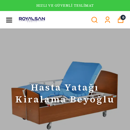
HIZLI VE GÜVENLI TESLIMAT
0
Hasta Yatağı
Kiralama Beyoğlu