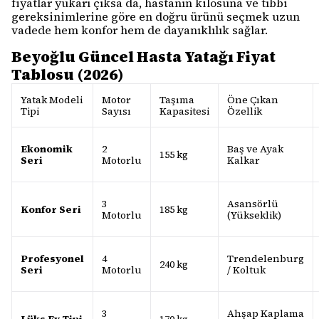
fiyatlar yukarı çıksa da, hastanın kilosuna ve tıbbi
gereksinimlerine göre en doğru ürünü seçmek uzun
vadede hem konfor hem de dayanıklılık sağlar.
Beyoğlu Güncel Hasta Yatağı Fiyat
Tablosu (2026)
Yatak Modeli
Motor
Taşıma
Öne Çıkan
Tipi
Sayısı
Kapasitesi
Özellik
Ekonomik
2
Baş ve Ayak
155 kg
Seri
Motorlu
Kalkar
3
Asansörlü
Konfor Seri
185 kg
Motorlu
(Yükseklik)
Profesyonel
4
Trendelenburg
240 kg
Seri
Motorlu
/ Koltuk
3
Ahşap Kaplama