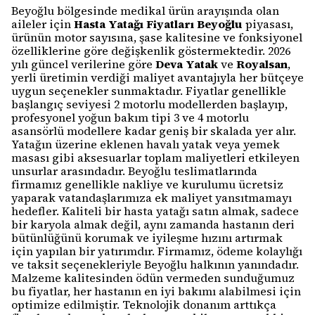
Beyoğlu bölgesinde medikal ürün arayışında olan
aileler için
Hasta Yatağı Fiyatları Beyoğlu
piyasası,
ürünün motor sayısına, şase kalitesine ve fonksiyonel
özelliklerine göre değişkenlik göstermektedir. 2026
yılı güncel verilerine göre
Deva Yatak
ve
Royalsan
,
yerli üretimin verdiği maliyet avantajıyla her bütçeye
uygun seçenekler sunmaktadır. Fiyatlar genellikle
başlangıç seviyesi 2 motorlu modellerden başlayıp,
profesyonel yoğun bakım tipi 3 ve 4 motorlu
asansörlü modellere kadar geniş bir skalada yer alır.
Yatağın üzerine eklenen havalı yatak veya yemek
masası gibi aksesuarlar toplam maliyetleri etkileyen
unsurlar arasındadır. Beyoğlu teslimatlarında
firmamız genellikle nakliye ve kurulumu ücretsiz
yaparak vatandaşlarımıza ek maliyet yansıtmamayı
hedefler. Kaliteli bir hasta yatağı satın almak, sadece
bir karyola almak değil, aynı zamanda hastanın deri
bütünlüğünü korumak ve iyileşme hızını artırmak
için yapılan bir yatırımdır. Firmamız, ödeme kolaylığı
ve taksit seçenekleriyle Beyoğlu halkının yanındadır.
Malzeme kalitesinden ödün vermeden sunduğumuz
bu fiyatlar, her hastanın en iyi bakımı alabilmesi için
optimize edilmiştir. Teknolojik donanım arttıkça