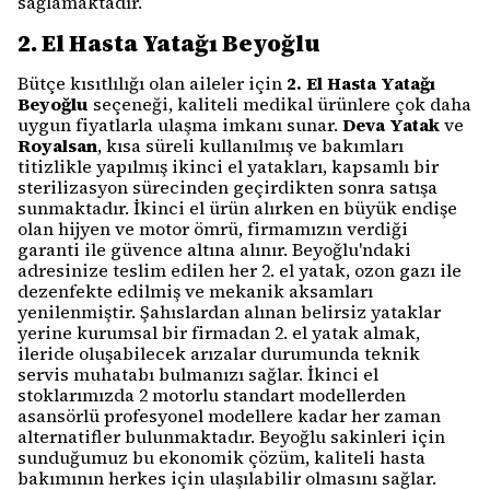
sağlamaktadır.
2. El Hasta Yatağı Beyoğlu
Bütçe kısıtlılığı olan aileler için
2. El Hasta Yatağı
Beyoğlu
seçeneği, kaliteli medikal ürünlere çok daha
uygun fiyatlarla ulaşma imkanı sunar.
Deva Yatak
ve
Royalsan
, kısa süreli kullanılmış ve bakımları
titizlikle yapılmış ikinci el yatakları, kapsamlı bir
sterilizasyon sürecinden geçirdikten sonra satışa
sunmaktadır. İkinci el ürün alırken en büyük endişe
olan hijyen ve motor ömrü, firmamızın verdiği
garanti ile güvence altına alınır. Beyoğlu'ndaki
adresinize teslim edilen her 2. el yatak, ozon gazı ile
dezenfekte edilmiş ve mekanik aksamları
yenilenmiştir. Şahıslardan alınan belirsiz yataklar
yerine kurumsal bir firmadan 2. el yatak almak,
ileride oluşabilecek arızalar durumunda teknik
servis muhatabı bulmanızı sağlar. İkinci el
stoklarımızda 2 motorlu standart modellerden
asansörlü profesyonel modellere kadar her zaman
alternatifler bulunmaktadır. Beyoğlu sakinleri için
sunduğumuz bu ekonomik çözüm, kaliteli hasta
bakımının herkes için ulaşılabilir olmasını sağlar.