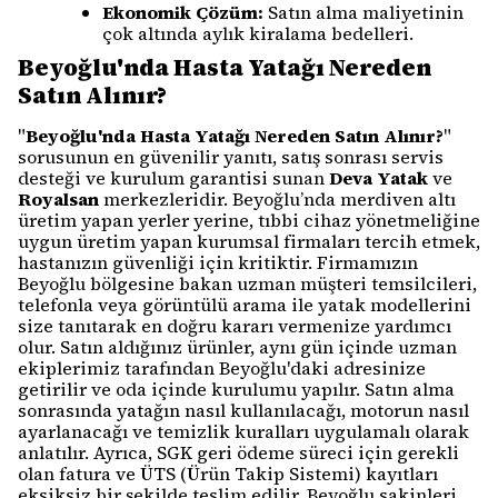
Ekonomik Çözüm:
Satın alma maliyetinin
çok altında aylık kiralama bedelleri.
Beyoğlu'nda Hasta Yatağı Nereden
Satın Alınır?
"
Beyoğlu'nda Hasta Yatağı Nereden Satın Alınır?
"
sorusunun en güvenilir yanıtı, satış sonrası servis
desteği ve kurulum garantisi sunan
Deva Yatak
ve
Royalsan
merkezleridir. Beyoğlu’nda merdiven altı
üretim yapan yerler yerine, tıbbi cihaz yönetmeliğine
uygun üretim yapan kurumsal firmaları tercih etmek,
hastanızın güvenliği için kritiktir. Firmamızın
Beyoğlu bölgesine bakan uzman müşteri temsilcileri,
telefonla veya görüntülü arama ile yatak modellerini
size tanıtarak en doğru kararı vermenize yardımcı
olur. Satın aldığınız ürünler, aynı gün içinde uzman
ekiplerimiz tarafından Beyoğlu'daki adresinize
getirilir ve oda içinde kurulumu yapılır. Satın alma
sonrasında yatağın nasıl kullanılacağı, motorun nasıl
ayarlanacağı ve temizlik kuralları uygulamalı olarak
anlatılır. Ayrıca, SGK geri ödeme süreci için gerekli
olan fatura ve ÜTS (Ürün Takip Sistemi) kayıtları
eksiksiz bir şekilde teslim edilir. Beyoğlu sakinleri