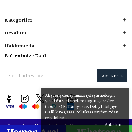
Kategoriler
Hesabım
Hakkımızda
Bültenimize Katıl!
ABONE OL
Alışveriş deneyiminizi iyileştirmek için
yasal düzenlemelere uygun çerezler
(cookies) kullanıyoruz. Detaylı bilgiye
Gizlilik ve Çerez Politikası
sayfamızdan
erişebilirsiniz.
Anladım
©2025 Tüm Hakları Saklıdır.
Kiralık Hasta
Yatağı
-
Hasta Yatağı
Hemen Ara!
Hemen Ara!
Hemen Ara!
Whatsapp
Whatsapp
Whatsapp
Kiralama