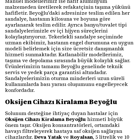
Manuel modellerimiz ise hafif alüminyum
malzemeden üretilerek refakatçinin taşıma yükünü
hafifletir. Beyoğlu'daki adresinize teslim edilen her
sandalye, hastanın kilosuna ve boyuna göre
ayarlanarak teslim edilir. Ayrıca banyo/tuvalet tipi
sandalyelerimizle ev içi hijyen süreçlerini
kolaylaştırıyoruz. Tekerlekli sandalye seçiminde
uzman ekibimiz, hastanın engel durumuna en uygun
modeli belirlemek için size ücretsiz danışmanlık
hizmeti sunmaktadır. Katlanabilir modellerimiz,
taşıma ve depolama sırasında büyük kolaylık sağlar.
Ürünlerimizin tamamı Beyoğlu genelinde teknik
servis ve yedek parça garantisi altındadır.
Sandalyelerimizin oturma minderleri uzun süreli
kullanımlarda bası yarası oluşumunu engelleyecek
konfordadır.
Oksijen Cihazı Kiralama Beyoğlu
Solunum desteğine ihtiyaç duyan hastalar için
Oksijen Cihazı Kiralama Beyoğlu
hizmeti büyük
önem taşır. Oksijen konsantratörleri, ortamdaki
havayı filtreleyerek hastaya saf oksijen sağlayan
cihazlardır.
Deva Yatak
ve
Royalsan
, 5 litrelik ve 10