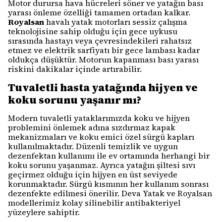
Motor durursa hava hücreleri söner ve yatağın bası
yarası önleme özelliği tamamen ortadan kalkar.
Royalsan
havalı yatak motorları sessiz çalışma
teknolojisine sahip olduğu için gece uykusu
sırasında hastayı veya çevresindekileri rahatsız
etmez ve elektrik sarfiyatı bir gece lambası kadar
oldukça düşüktür. Motorun kapanması bası yarası
riskini dakikalar içinde artırabilir.
Tuvaletli hasta yatağında hijyen ve
koku sorunu yaşanır mı?
Modern tuvaletli yataklarımızda koku ve hijyen
problemini önlemek adına sızdırmaz kapak
mekanizmaları ve koku emici özel sürgü kapları
kullanılmaktadır. Düzenli temizlik ve uygun
dezenfektan kullanımı ile ev ortamında herhangi bir
koku sorunu yaşanmaz. Ayrıca yatağın şiltesi sıvı
geçirmez olduğu için hijyen en üst seviyede
korunmaktadır. Sürgü kısmının her kullanım sonrası
dezenfekte edilmesi önerilir. Deva Yatak ve Royalsan
modellerimiz kolay silinebilir antibakteriyel
yüzeylere sahiptir.