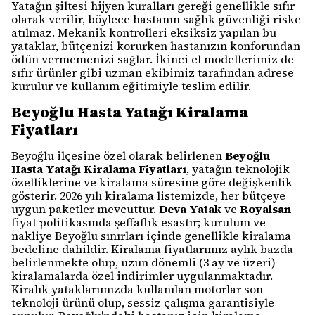
Yatağın şiltesi hijyen kuralları gereği genellikle sıfır
olarak verilir, böylece hastanın sağlık güvenliği riske
atılmaz. Mekanik kontrolleri eksiksiz yapılan bu
yataklar, bütçenizi korurken hastanızın konforundan
ödün vermemenizi sağlar. İkinci el modellerimiz de
sıfır ürünler gibi uzman ekibimiz tarafından adrese
kurulur ve kullanım eğitimiyle teslim edilir.
Beyoğlu Hasta Yatağı Kiralama
Fiyatları
Beyoğlu ilçesine özel olarak belirlenen
Beyoğlu
Hasta Yatağı Kiralama Fiyatları
, yatağın teknolojik
özelliklerine ve kiralama süresine göre değişkenlik
gösterir. 2026 yılı kiralama listemizde, her bütçeye
uygun paketler mevcuttur.
Deva Yatak
ve
Royalsan
fiyat politikasında şeffaflık esastır; kurulum ve
nakliye Beyoğlu sınırları içinde genellikle kiralama
bedeline dahildir. Kiralama fiyatlarımız aylık bazda
belirlenmekte olup, uzun dönemli (3 ay ve üzeri)
kiralamalarda özel indirimler uygulanmaktadır.
Kiralık yataklarımızda kullanılan motorlar son
teknoloji ürünü olup, sessiz çalışma garantisiyle