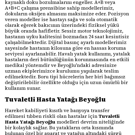
kaynaklı doku bozulmalarını engeller. A+B veya
A+B+C çalışma prensibine sahip modellerimiz,
dokuların oksijen almasını maksimize eder. Pozisyon
veren modeller ise hastayı sağa ve sola otomatik
olarak eğerek bakıcının üzerindeki fiziksel yükü
büyük oranda hafifletir. Sessiz motor teknolojimiz,
hastanın uyku kalitesini bozmadan 24 saat kesintisiz
çalışabilmektedir. Dijital basınç ayarlı modellerimiz
sayesinde hastanın kilosuna göre en hassas koruma
seviyesi ayarlanabilir. Havalı yatak kullanımı, yatalak
hastaların deri bütünlüğünün korunmasında en etkili
medikal yöntemdir ve Beyoğlu'ndaki adresinize
uzman ekiplerimizce kurulumu yapılarak teslim
edilmektedir. Boru tipi hücrelerin her biri bağımsız
değiştirilebilir özellikte olduğu için uzun ömürlü bir
kullanım sunar.
Tuvaletli Hasta Yatağı Beyoğlu
Hareket kabiliyeti kısıtlı ve banyoya transfer
edilmesi tıbben riskli olan hastalar için
Tuvaletli
Hasta Yatağı Beyoğlu
modelleri devrim niteliğinde
bir kolaylık sağlar. Bu yatakların orta kısmında
bulunan özel bir aparat ve yatağın altındaki sürgü