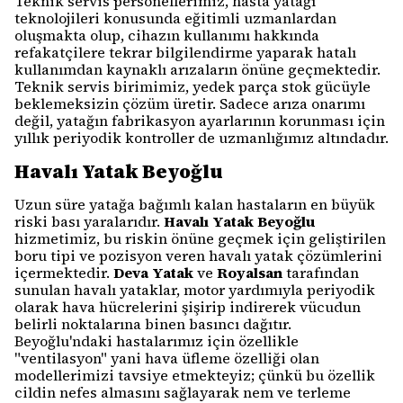
Teknik servis personellerimiz, hasta yatağı
teknolojileri konusunda eğitimli uzmanlardan
oluşmakta olup, cihazın kullanımı hakkında
refakatçilere tekrar bilgilendirme yaparak hatalı
kullanımdan kaynaklı arızaların önüne geçmektedir.
Teknik servis birimimiz, yedek parça stok gücüyle
beklemeksizin çözüm üretir. Sadece arıza onarımı
değil, yatağın fabrikasyon ayarlarının korunması için
yıllık periyodik kontroller de uzmanlığımız altındadır.
Havalı Yatak Beyoğlu
Uzun süre yatağa bağımlı kalan hastaların en büyük
riski bası yaralarıdır.
Havalı Yatak Beyoğlu
hizmetimiz, bu riskin önüne geçmek için geliştirilen
boru tipi ve pozisyon veren havalı yatak çözümlerini
içermektedir.
Deva Yatak
ve
Royalsan
tarafından
sunulan havalı yataklar, motor yardımıyla periyodik
olarak hava hücrelerini şişirip indirerek vücudun
belirli noktalarına binen basıncı dağıtır.
Beyoğlu'ndaki hastalarımız için özellikle
"ventilasyon" yani hava üfleme özelliği olan
modellerimizi tavsiye etmekteyiz; çünkü bu özellik
cildin nefes almasını sağlayarak nem ve terleme