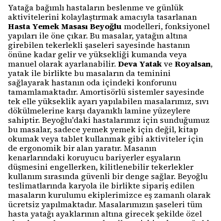
Yatağa bağımlı hastaların beslenme ve günlük
aktivitelerini kolaylaştırmak amacıyla tasarlanan
Hasta Yemek Masası Beyoğlu
modelleri, fonksiyonel
yapıları ile öne çıkar. Bu masalar, yatağın altına
girebilen tekerlekli şaseleri sayesinde hastanın
önüne kadar gelir ve yüksekliği kumanda veya
manuel olarak ayarlanabilir.
Deva Yatak
ve
Royalsan
,
yatak ile birlikte bu masaların da teminini
sağlayarak hastanın oda içindeki konforunu
tamamlamaktadır. Amortisörlü sistemler sayesinde
tek elle yükseklik ayarı yapılabilen masalarımız, sıvı
dökülmelerine karşı dayanıklı lamine yüzeylere
sahiptir. Beyoğlu'daki hastalarımız için sunduğumuz
bu masalar, sadece yemek yemek için değil, kitap
okumak veya tablet kullanmak gibi aktiviteler için
de ergonomik bir alan yaratır. Masanın
kenarlarındaki koruyucu bariyerler eşyaların
düşmesini engellerken, kilitlenebilir tekerlekler
kullanım sırasında güvenli bir denge sağlar. Beyoğlu
teslimatlarında karyola ile birlikte sipariş edilen
masaların kurulumu ekiplerimizce eş zamanlı olarak
ücretsiz yapılmaktadır. Masalarımızın şaseleri tüm
hasta yatağı ayaklarının altına girecek şekilde özel