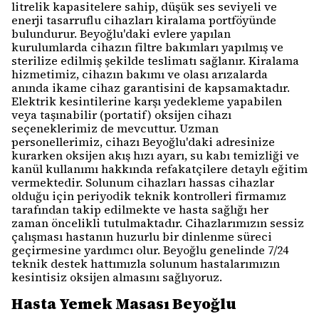
litrelik kapasitelere sahip, düşük ses seviyeli ve
enerji tasarruflu cihazları kiralama portföyünde
bulundurur. Beyoğlu'daki evlere yapılan
kurulumlarda cihazın filtre bakımları yapılmış ve
sterilize edilmiş şekilde teslimatı sağlanır. Kiralama
hizmetimiz, cihazın bakımı ve olası arızalarda
anında ikame cihaz garantisini de kapsamaktadır.
Elektrik kesintilerine karşı yedekleme yapabilen
veya taşınabilir (portatif) oksijen cihazı
seçeneklerimiz de mevcuttur. Uzman
personellerimiz, cihazı Beyoğlu'daki adresinize
kurarken oksijen akış hızı ayarı, su kabı temizliği ve
kanül kullanımı hakkında refakatçilere detaylı eğitim
vermektedir. Solunum cihazları hassas cihazlar
olduğu için periyodik teknik kontrolleri firmamız
tarafından takip edilmekte ve hasta sağlığı her
zaman öncelikli tutulmaktadır. Cihazlarımızın sessiz
çalışması hastanın huzurlu bir dinlenme süreci
geçirmesine yardımcı olur. Beyoğlu genelinde 7/24
teknik destek hattımızla solunum hastalarımızın
kesintisiz oksijen almasını sağlıyoruz.
Hasta Yemek Masası Beyoğlu