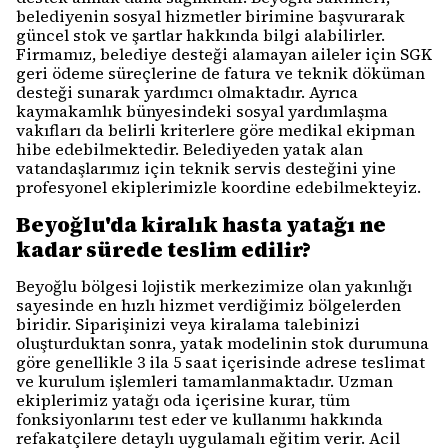
belediyenin sosyal hizmetler birimine başvurarak
güncel stok ve şartlar hakkında bilgi alabilirler.
Firmamız, belediye desteği alamayan aileler için SGK
geri ödeme süreçlerine de fatura ve teknik döküman
desteği sunarak yardımcı olmaktadır. Ayrıca
kaymakamlık bünyesindeki sosyal yardımlaşma
vakıfları da belirli kriterlere göre medikal ekipman
hibe edebilmektedir. Belediyeden yatak alan
vatandaşlarımız için teknik servis desteğini yine
profesyonel ekiplerimizle koordine edebilmekteyiz.
Beyoğlu'da kiralık hasta yatağı ne
kadar sürede teslim edilir?
Beyoğlu bölgesi lojistik merkezimize olan yakınlığı
sayesinde en hızlı hizmet verdiğimiz bölgelerden
biridir. Siparişinizi veya kiralama talebinizi
oluşturduktan sonra, yatak modelinin stok durumuna
göre genellikle 3 ila 5 saat içerisinde adrese teslimat
ve kurulum işlemleri tamamlanmaktadır. Uzman
ekiplerimiz yatağı oda içerisine kurar, tüm
fonksiyonlarını test eder ve kullanımı hakkında
refakatçilere detaylı uygulamalı eğitim verir. Acil