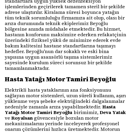
standartlara uygun yüksek dezenfeksiyon
işlemlerinden geçirilerek tamamen steril bir şekilde
adrese ulaştırılır. Kiralama süresi boyunca yatağın
tüm teknik sorumluluğu firmamıza ait olup, olası bir
arıza durumunda teknik ekiplerimiz Beyoğlu
bölgesine anında müdahale etmektedir. Bu hizmet,
hastanın konforunu maksimize ederken refakatçinin
üzerindeki fiziksel yükü de minimize ederek evde
bakım kalitesini hastane standartlarına taşımayı
hedefler. Beyoğlu'nun dar sokaklı ve eski bina
yapısına uygun asansörlü taşıma sistemlerimiz
sayesinde kurulum süreci sorunsuz bir şekilde
tamamlanmaktadır.
Hasta Yatağı Motor Tamiri Beyoğlu
Elektrikli hasta yataklarının ana fonksiyonunu
sağlayan motor sistemleri, uzun süreli kullanım, aşırı
yüklenme veya şebeke elektriğindeki dalgalanmalar
nedeniyle zamanla arıza yapabilmektedir.
Hasta
Yatağı Motor Tamiri Beyoğlu
birimimiz,
Deva Yatak
ve
Royalsan
güvencesiyle bozulan motor
mekanizmalarını yerinde inceleyerek profesyonel
onarım çözümlerini hızlıca üretmektedir. Motorun