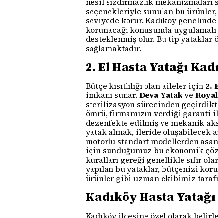
nesil sızdırmazlık mekanizmaları 
seçenekleriyle sunulan bu ürünler,
seviyede korur. Kadıköy genelinde 
korunacağı konusunda uygulamalı e
desteklenmiş olur. Bu tip yataklar 
sağlamaktadır.
2. El Hasta Yatağı Ka
Bütçe kısıtlılığı olan aileler için
2. 
imkanı sunar.
Deva Yatak
ve
Royal
sterilizasyon sürecinden geçirdikt
ömrü, firmamızın verdiği garanti ile
dezenfekte edilmiş ve mekanik aksa
yatak almak, ileride oluşabilecek 
motorlu standart modellerden asan
için sunduğumuz bu ekonomik çözüm, 
kuralları gereği genellikle sıfır ol
yapılan bu yataklar, bütçenizi kor
ürünler gibi uzman ekibimiz tarafı
Kadıköy Hasta Yatağı 
Kadıköy ilçesine özel olarak belir