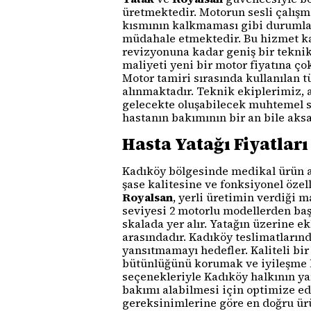
üretmektedir. Motorun sesli çalışm
kısmının kalkmaması gibi durumlar
müdahale etmektedir. Bu hizmet ka
revizyonuna kadar geniş bir tekni
maliyeti yeni bir motor fiyatına ç
Motor tamiri sırasında kullanılan 
alınmaktadır. Teknik ekiplerimiz, 
gelecekte oluşabilecek muhtemel so
hastanın bakımının bir an bile aks
Hasta Yatağı Fiyatlar
Kadıköy bölgesinde medikal ürün ar
şase kalitesine ve fonksiyonel özel
Royalsan
, yerli üretimin verdiği 
seviyesi 2 motorlu modellerden baş
skalada yer alır. Yatağın üzerine 
arasındadır. Kadıköy teslimatların
yansıtmamayı hedefler. Kaliteli bir
bütünlüğünü korumak ve iyileşme hı
seçenekleriyle Kadıköy halkının y
bakımı alabilmesi için optimize edi
gereksinimlerine göre en doğru ür