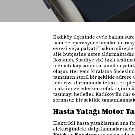
Kadıköy ilçesinde evde bakım sürec
hem de operasyonel açıdan en rasyo
evresi veya palyatif bakım süreçle
aile bütçesine nefes aldırmaktadır
Bostancı, Suadiye vb.) hızlı tesli
hizmeti kapsamında sunulan yatakl
oluşur. Her yeni kiralama öncesind
tamamen steril bir şekilde adrese u
bir arıza durumunda teknik ekiple
maksimize ederken refakatçinin üz
taşımayı hedefler. Kadıköy'ün dar
sorunsuz bir şekilde tamamlanmak
Hasta Yatağı Motor T
Elektrikli hasta yataklarının ana 
elektriğindeki dalgalanmalar nede
Yatak
ve
Royalsan
güvencesiyle bo