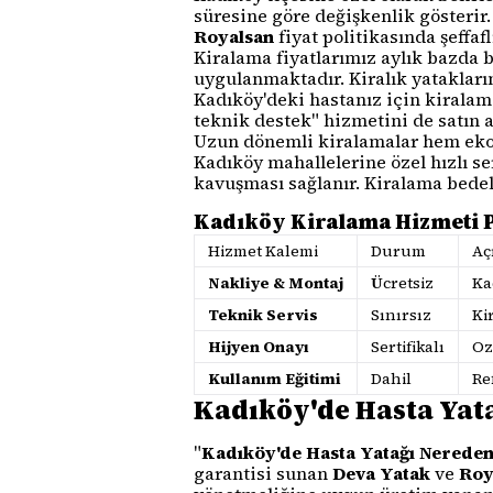
süresine göre değişkenlik gösterir
Royalsan
fiyat politikasında şeffaf
Kiralama fiyatlarımız aylık bazda 
uygulanmaktadır. Kiralık yataklarım
Kadıköy'deki hastanız için kiralam
teknik destek" hizmetini de satın al
Uzun dönemli kiralamalar hem ekon
Kadıköy mahallelerine özel hızlı se
kavuşması sağlanır. Kiralama bede
Kadıköy Kiralama Hizmeti P
Hizmet Kalemi
Durum
Aç
Nakliye & Montaj
Ücretsiz
Ka
Teknik Servis
Sınırsız
Ki
Hijyen Onayı
Sertifikalı
Oz
Kullanım Eğitimi
Dahil
Re
Kadıköy'de Hasta Yata
"
Kadıköy'de Hasta Yatağı Nereden 
garantisi sunan
Deva Yatak
ve
Roy