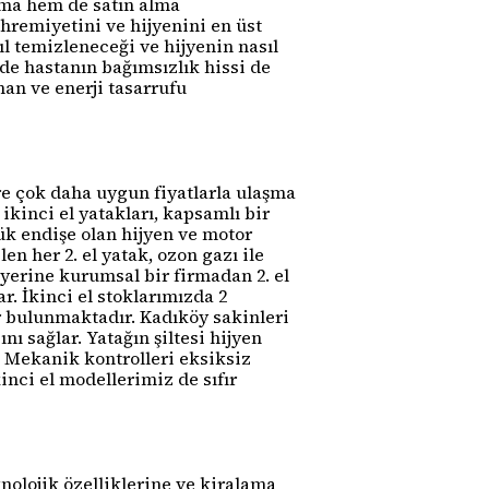
ama hem de satın alma
hremiyetini ve hijyenini en üst
l temizleneceği ve hijyenin nasıl
e hastanın bağımsızlık hissi de
man ve enerji tasarrufu
re çok daha uygun fiyatlarla ulaşma
 ikinci el yatakları, kapsamlı bir
ük endişe olan hijyen ve motor
en her 2. el yatak, ozon gazı ile
yerine kurumsal bir firmadan 2. el
. İkinci el stoklarımızda 2
r bulunmaktadır. Kadıköy sakinleri
 sağlar. Yatağın şiltesi hijyen
z. Mekanik kontrolleri eksiksiz
nci el modellerimiz de sıfır
knolojik özelliklerine ve kiralama