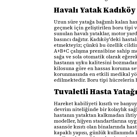
Havalı Yatak Kadıköy
Uzun süre yatağa bağımlı kalan hast
geçmek için geliştirilen boru tipi
sunulan havalı yataklar, motor yard
basıncı dağıtır. Kadıköy'deki hasta
etmekteyiz; çünkü bu özellik cildi
A+B+C çalışma prensibine sahip mo
sağa ve sola otomatik olarak eğerek
hastanın uyku kalitesini bozmadan 
kilosuna göre en hassas koruma sev
korunmasında en etkili medikal yö
edilmektedir. Boru tipi hücrelerin 
Tuvaletli Hasta Yatağ
Hareket kabiliyeti kısıtlı ve banyoy
devrim niteliğinde bir kolaylık sağ
hastanın yataktan kalkmadan ihtiy
modeller, hijyen standartlarına uygu
asansör kısıtı olan binalarında ha
kapaklı yapısı, günlük kullanımda 