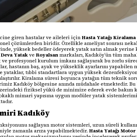
ine giren hastalar ve aileleri için
Hasta Yatağı Kiralama
nel çözümlerden biridir. Özellikle ameliyat sonrası nekah
rinde, yüksek bedeller ödeyerek yatak satın almak yerine
.
Deva Yatak
ve
Royalsan
markaları, Kadıköy’ün tüm mahal
mat ve profesyonel kurulum imkanı sağlayarak bu zorlu süre
ar, hastanın baş, ayak ve yükseklik ayarlarını yapabilen
e yataklar, tıbbi standartlara uygun yüksek dezenfeksiyon
laştırılır. Kiralama süresi boyunca yatağın tüm teknik sor
rimiz Kadıköy bölgesine anında müdahale etmektedir. Bu
erindeki fiziksel yükü de minimize ederek evde bakım ka
 sokaklı mimari yapısına uygun modüler yatak sistemlerim
tadır.
amiri Kadıköy
fonksiyonunu sağlayan motor sistemleri, uzun süreli kulla
niyle zamanla arıza yapabilmektedir.
Hasta Yatağı Motor
zulan motor mekanizmalarını yerinde inceleyerek profesy