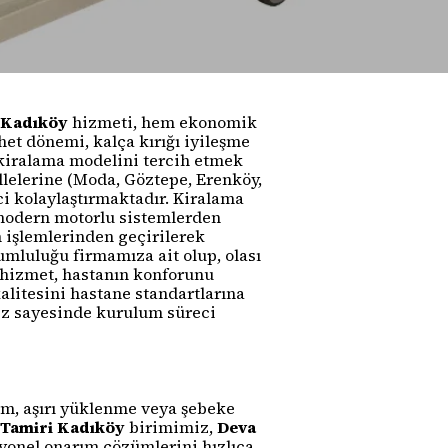
 Kadıköy
hizmeti, hem ekonomik
et dönemi, kalça kırığı iyileşme
 kiralama modelini tercih etmek
lelerine (Moda, Göztepe, Erenköy,
ci kolaylaştırmaktadır. Kiralama
 modern motorlu sistemlerden
 işlemlerinden geçirilerek
umluluğu firmamıza ait olup, olası
 hizmet, hastanın konforunu
litesini hastane standartlarına
iz sayesinde kurulum süreci
nım, aşırı yüklenme veya şebeke
 Tamiri Kadıköy
birimimiz,
Deva
onel onarım çözümlerini hızlıca