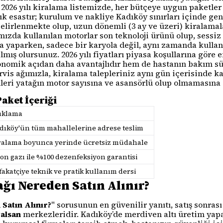
. 2026 yılı kiralama listemizde, her bütçeye uygun paketle
lık esastır; kurulum ve nakliye Kadıköy sınırları içinde ge
belirlenmekte olup, uzun dönemli (3 ay ve üzeri) kiralamal
ızda kullanılan motorlar son teknoloji ürünü olup, sessiz 
a yaparken, sadece bir karyola değil, aynı zamanda kullan
mış olursunuz. 2026 yılı fiyatları piyasa koşullarına göre e
omik açıdan daha avantajlıdır hem de hastanın bakım süre
rvis ağımızla, kiralama talepleriniz aynı gün içerisinde k
lleri yatağın motor sayısına ve asansörlü olup olmamasın
aket İçeriği
ıklama
dıköy'ün tüm mahallelerine adrese teslim
ralama boyunca yerinde ücretsiz müdahale
on gazı ile %100 dezenfeksiyon garantisi
fakatçiye teknik ve pratik kullanım dersi
ğı Nereden Satın Alınır?
Satın Alınır?
" sorusunun en güvenilir yanıtı, satış sonras
alsan
merkezleridir. Kadıköy’de merdiven altı üretim yapan