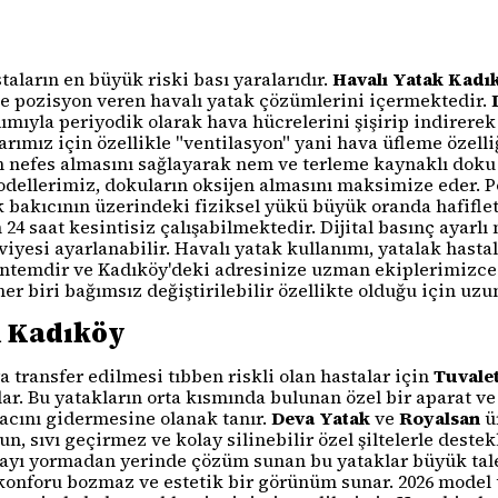
aların en büyük riski bası yaralarıdır.
Havalı Yatak Kadı
 ve pozisyon veren havalı yatak çözümlerini içermektedir.
ımıyla periyodik olarak hava hücrelerini şişirip indirere
larımız için özellikle "ventilasyon" yani hava üfleme özell
n nefes almasını sağlayarak nem ve terleme kaynaklı doku
dellerimiz, dokuların oksijen almasını maksimize eder. P
 bakıcının üzerindeki fiziksel yükü büyük oranda hafiflet
24 saat kesintisiz çalışabilmektedir. Dijital basınç ayarl
iyesi ayarlanabilir. Havalı yatak kullanımı, yatalak hast
ntemdir ve Kadıköy'deki adresinize uzman ekiplerimizce
her biri bağımsız değiştirilebilir özellikte olduğu için uz
ı Kadıköy
a transfer edilmesi tıbben riskli olan hastalar için
Tuvalet
lar. Bu yatakların orta kısmında bulunan özel bir aparat ve
acını gidermesine olanak tanır.
Deva Yatak
ve
Royalsan
ür
n, sıvı geçirmez ve kolay silinebilir özel şiltelerle deste
stayı yormadan yerinde çözüm sunan bu yataklar büyük tal
konforu bozmaz ve estetik bir görünüm sunar. 2026 model 