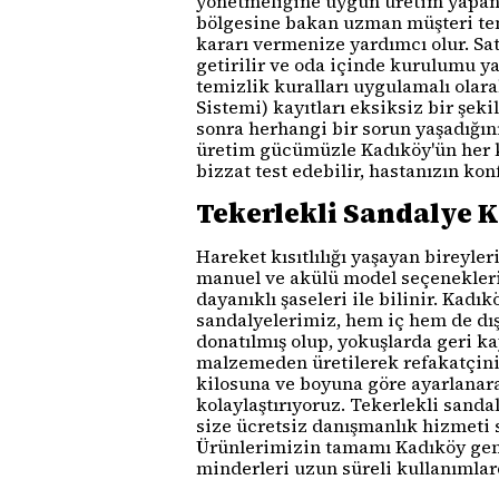
yönetmeliğine uygun üretim yapan k
bölgesine bakan uzman müşteri tems
kararı vermenize yardımcı olur. Sa
getirilir ve oda içinde kurulumu ya
temizlik kuralları uygulamalı olara
Sistemi) kayıtları eksiksiz bir şek
sonra herhangi bir sorun yaşadığın
üretim gücümüzle Kadıköy'ün her k
bizzat test edebilir, hastanızın ko
Tekerlekli Sandalye 
Hareket kısıtlılığı yaşayan bireyl
manuel ve akülü model seçenekler
dayanıklı şaseleri ile bilinir. Kadı
sandalyelerimiz, hem iç hem de dış
donatılmış olup, yokuşlarda geri k
malzemeden üretilerek refakatçinin
kilosuna ve boyuna göre ayarlanarak
kolaylaştırıyoruz. Tekerlekli san
size ücretsiz danışmanlık hizmeti 
Ürünlerimizin tamamı Kadıköy gene
minderleri uzun süreli kullanımlar