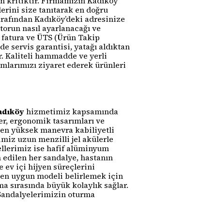
n kritiktir. Firmamızın Kadıköy
erini size tanıtarak en doğru
arafından Kadıköy’deki adresinize
otorun nasıl ayarlanacağı ve
n fatura ve ÜTS (Ürün Takip
de servis garantisi, yatağı aldıktan
. Kaliteli hammadde ve yerli
mlarımızı ziyaret ederek ürünleri
adıköy
hizmetimiz kapsamında
r, ergonomik tasarımları ve
çilen yüksek manevra kabiliyetli
miz uzun menzilli jel akülerle
ellerimiz ise hafif alüminyum
 edilen her sandalye, hastanın
 ev içi hijyen süreçlerini
 en uygun modeli belirlemek için
a sırasında büyük kolaylık sağlar.
 Sandalyelerimizin oturma