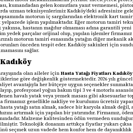
ası, kumandadan gelen komutlara yanıt vermemesi, pistonl
da uzman teknisyenlerimiz Kadıköy’deki adresinize gelere
psamında motorun iç sargılarından elektronik kart tamiri
k yelpazede işlem yapılmaktadır. Eğer motorun tamiri te
ok yakınsa, hastanın mağdur olmaması adına garantili yeni
tüm yedek parçalar orijinal olup, yapılan işlemler firmamı
arızalı motorun tamiri esnasında yatağın diğer mekanik a
runları önceden tespit eder. Kadıköy sakinleri için sund
amamasını sağlar.
ı Kadıköy
ayışında olan aileler için
Hasta Yatağı Fiyatları Kadıköy
liklerine göre değişkenlik göstermektedir. 2026 yılı güncel
maliyet avantajıyla her bütçeye uygun seçenekler sunmaktad
layıp, profesyonel yoğun bakım tipi 3 ve 4 motorlu asansö
eklenen havalı yatak veya yemek masası gibi aksesuarlar to
da firmamız genellikle nakliye ve kurulumu ücretsiz yapa
 hasta yatağı satın almak, sadece bir karyola almak değil,
zını artırmak için yapılan bir yatırımdır. Firmamız, ödeme
anındadır. Malzeme kalitesinden ödün vermeden sunduğumuz
lmiştir. Teknolojik donanım arttıkça fiyatlar yukarı çıksa 
ünü seçmek uzun vadede hem konfor hem de dayanıklılık s