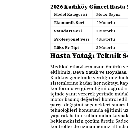
2026 Kadıköy Güncel Hasta 
Model Kategorisi
Motor Sayısı
Ekonomik Seri
2 Motorlu
Standart Seri
3 Motorlu
Profesyonel Seri
4 Motorlu
Lüks Ev Tipi
3 Motorlu
Hasta Yatağı Teknik 
Medikal cihazların uzun ömürlü ve 
ekibimiz,
Deva Yatak
ve
Royalsan
Kadıköy genelinde verdiğimiz bu h
sistemlerine kadar her noktayı kap
konforunu ve güvenliğini doğrudan 
içinde yanıt vererek yerinde müdah
motor basınç değerleri kontrol edil
parça değişimi seçenekleri sunarak
teknolojileri konusunda eğitimli u
yaparak hatalı kullanımdan kaynakl
beklemeksizin çözüm üretir. Sadece
kontroller de uzmanlığımız altındad