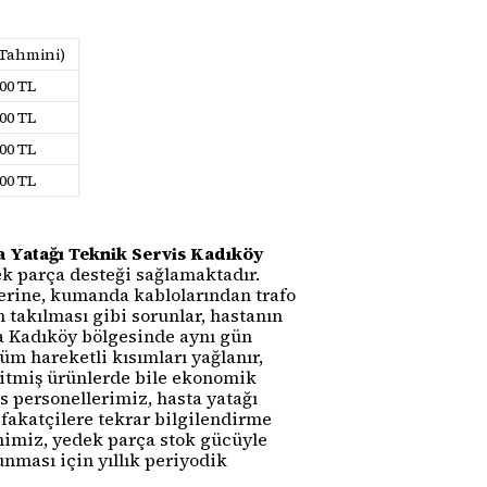
(Tahmini)
000 TL
500 TL
000 TL
000 TL
a Yatağı Teknik Servis Kadıköy
k parça desteği sağlamaktadır.
erine, kumanda kablolarından trafo
takılması gibi sorunlar, hastanın
ra Kadıköy bölgesinde aynı gün
m hareketli kısımları yağlanır,
i bitmiş ürünlerde bile ekonomik
s personellerimiz, hasta yatağı
fakatçilere tekrar bilgilendirme
imimiz, yedek parça stok gücüyle
nması için yıllık periyodik