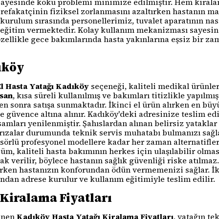
sayesinde koku problemi minimize edilmiştir. Hem kiral
 refakatçinin fiziksel zorlanmasını azaltırken hastanın ma
kurulum sırasında personellerimiz, tuvalet aparatının nası
ğitim vermektedir. Kolay kullanım mekanizması sayesind
özellikle gece bakımlarında hasta yakınlarına eşsiz bir za
dıköy
El Hasta Yatağı Kadıköy
seçeneği, kaliteli medikal ürünle
san
, kısa süreli kullanılmış ve bakımları titizlikle yapılmış
en sonra satışa sunmaktadır. İkinci el ürün alırken en büy
 güvence altına alınır. Kadıköy'deki adresinize teslim edil
mları yenilenmiştir. Şahıslardan alınan belirsiz yataklar 
arızalar durumunda teknik servis muhatabı bulmanızı sağlar
sörlü profesyonel modellere kadar her zaman alternatifle
kaliteli hasta bakımının herkes için ulaşılabilir olmasını
arak verilir, böylece hastanın sağlık güvenliği riske atılma
urken hastanızın konforundan ödün vermemenizi sağlar. İki
ndan adrese kurulur ve kullanım eğitimiyle teslim edilir.
Kiralama Fiyatları
lenen
Kadıköy Hasta Yatağı Kiralama Fiyatları
, yatağın te