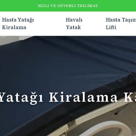
HIZLI VE GÜVENLI TESLIMAT
Hasta Yatağı
Havalı
Hasta Taşı
Kiralama
Yatak
Lifti
Yatağı Kiralama 