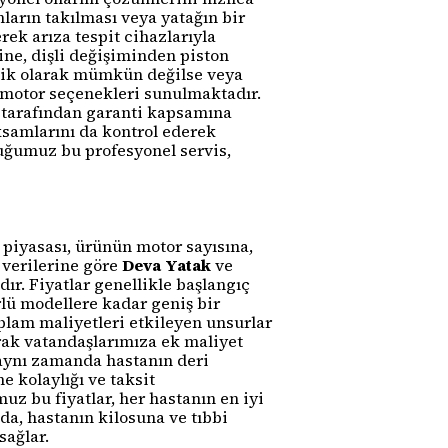
arın takılması veya yatağın bir
k arıza tespit cihazlarıyla
ne, dişli değişiminden piston
knik olarak mümkün değilse veya
 motor seçenekleri sunulmaktadır.
z tarafından garanti kapsamına
ksamlarını da kontrol ederek
uğumuz bu profesyonel servis,
piyasası, ürünün motor sayısına,
 verilerine göre
Deva Yatak
ve
ır. Fiyatlar genellikle başlangıç
rlü modellere kadar geniş bir
plam maliyetleri etkileyen unsurlar
rak vatandaşlarımıza ek maliyet
 aynı zamanda hastanın deri
 kolaylığı ve taksit
 bu fiyatlar, her hastanın en iyi
da, hastanın kilosuna ve tıbbi
ağlar.