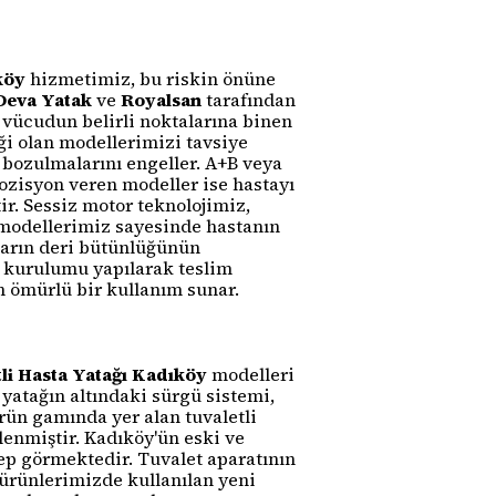
köy
hizmetimiz, bu riskin önüne
Deva Yatak
ve
Royalsan
tarafından
k vücudun belirli noktalarına binen
iği olan modellerimizi tavsiye
 bozulmalarını engeller. A+B veya
ozisyon veren modeller ise hastayı
ir. Sessiz motor teknolojimiz,
ı modellerimiz sayesinde hastanın
aların deri bütünlüğünün
 kurulumu yapılarak teslim
un ömürlü bir kullanım sunar.
li Hasta Yatağı Kadıköy
modelleri
 yatağın altındaki sürgü sistemi,
ün gamında yer alan tuvaletli
klenmiştir. Kadıköy'ün eski ve
ep görmektedir. Tuvalet aparatının
ürünlerimizde kullanılan yeni