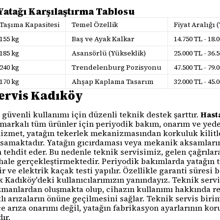
Yatağı Karşılaştırma Tablosu
Taşıma Kapasitesi
Temel Özellik
Fiyat Aralığı 
155 kg
Baş ve Ayak Kalkar
14.750 TL - 18.
185 kg
Asansörlü (Yükseklik)
25.000 TL - 36.
240 kg
Trendelenburg Pozisyonu
47.500 TL - 79.
170 kg
Ahşap Kaplama Tasarım
32.000 TL - 45.
Servis Kadıköy
güvenli kullanımı için düzenli teknik destek şarttır.
Hast
markalı tüm ürünler için periyodik bakım, onarım ve yede
izmet, yatağın tekerlek mekanizmasından korkuluk kilitl
samaktadır. Yatağın gıcırdaması veya mekanik aksamların 
tehdit eder. Bu nedenle teknik servisimiz, gelen çağrıla
ale gerçekleştirmektedir. Periyodik bakımlarda yatağın tü
ir ve elektrik kaçak testi yapılır. Özellikle garanti süres
 Kadıköy'deki kullanıcılarımızın yanındayız. Teknik servi
zmanlardan oluşmakta olup, cihazın kullanımı hakkında re
ı arızaların önüne geçilmesini sağlar. Teknik servis bir
 arıza onarımı değil, yatağın fabrikasyon ayarlarının koru
ır.