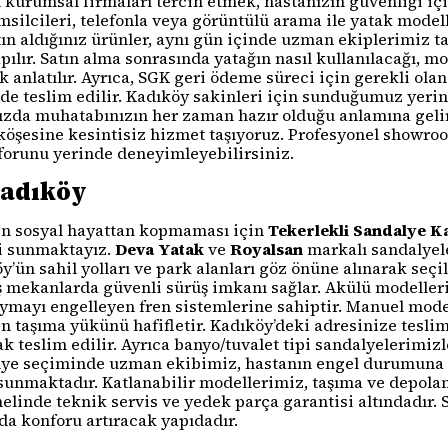
urumsal firmaları tercih etmek, hastanızın güvenliği içi
ilcileri, telefonla veya görüntülü arama ile yatak modell
tın aldığınız ürünler, aynı gün içinde uzman ekiplerimiz t
pılır. Satın alma sonrasında yatağın nasıl kullanılacağı, m
k anlatılır. Ayrıca, SGK geri ödeme süreci için gerekli ola
ilde teslim edilir. Kadıköy sakinleri için sunduğumuz yerin
ızda muhatabınızın her zaman hazır olduğu anlamına gelir
öşesine kesintisiz hizmet taşıyoruz. Profesyonel showroo
nforunu yerinde deneyimleyebilirsiniz.
Kadıköy
erin sosyal hayattan kopmaması için
Tekerlekli Sandalye K
i sunmaktayız.
Deva Yatak
ve
Royalsan
markalı sandalyele
köy’ün sahil yolları ve park alanları göz önüne alınarak se
 mekanlarda güvenli sürüş imkanı sağlar. Akülü modelleri
aymayı engelleyen fren sistemlerine sahiptir. Manuel mod
 taşıma yükünü hafifletir. Kadıköy’deki adresinize teslim
 teslim edilir. Ayrıca banyo/tuvalet tipi sandalyelerimizle
dalye seçiminde uzman ekibimiz, hastanın engel durumuna
sunmaktadır. Katlanabilir modellerimiz, taşıma ve depolam
linde teknik servis ve yedek parça garantisi altındadır.
da konforu artıracak yapıdadır.