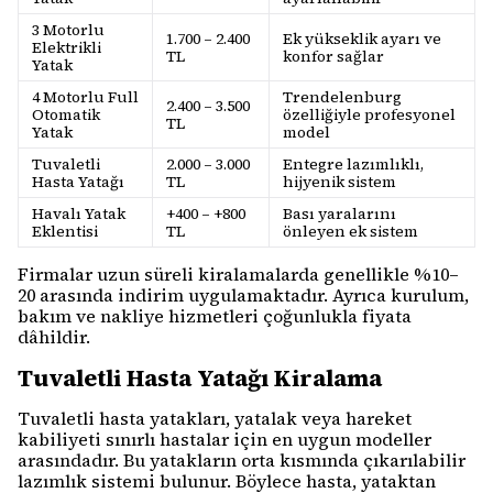
3 Motorlu
1.700 – 2.400
Ek yükseklik ayarı ve
Elektrikli
TL
konfor sağlar
Yatak
4 Motorlu Full
Trendelenburg
2.400 – 3.500
Otomatik
özelliğiyle profesyonel
TL
Yatak
model
Tuvaletli
2.000 – 3.000
Entegre lazımlıklı,
Hasta Yatağı
TL
hijyenik sistem
Havalı Yatak
+400 – +800
Bası yaralarını
Eklentisi
TL
önleyen ek sistem
Firmalar uzun süreli kiralamalarda genellikle %10–
20 arasında indirim uygulamaktadır. Ayrıca kurulum,
bakım ve nakliye hizmetleri çoğunlukla fiyata
dâhildir.
Tuvaletli Hasta Yatağı Kiralama
Tuvaletli hasta yatakları, yatalak veya hareket
kabiliyeti sınırlı hastalar için en uygun modeller
arasındadır. Bu yatakların orta kısmında çıkarılabilir
lazımlık sistemi bulunur. Böylece hasta, yataktan