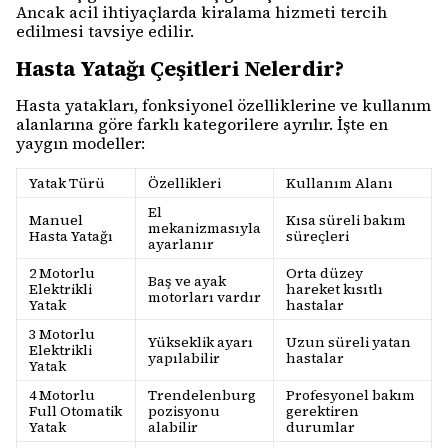
Ancak acil ihtiyaçlarda kiralama hizmeti tercih
edilmesi tavsiye edilir.
Hasta Yatağı Çeşitleri Nelerdir?
Hasta yatakları, fonksiyonel özelliklerine ve kullanım
alanlarına göre farklı kategorilere ayrılır. İşte en
yaygın modeller:
Yatak Türü
Özellikleri
Kullanım Alanı
El
Manuel
Kısa süreli bakım
mekanizmasıyla
Hasta Yatağı
süreçleri
ayarlanır
2 Motorlu
Orta düzey
Baş ve ayak
Elektrikli
hareket kısıtlı
motorları vardır
Yatak
hastalar
3 Motorlu
Yükseklik ayarı
Uzun süreli yatan
Elektrikli
yapılabilir
hastalar
Yatak
4 Motorlu
Trendelenburg
Profesyonel bakım
Full Otomatik
pozisyonu
gerektiren
Yatak
alabilir
durumlar