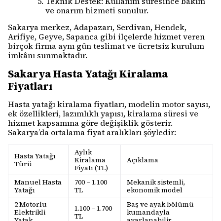
Teknik Destek: Kullanım süresince bakım
ve onarım hizmeti sunulur.
Sakarya merkez, Adapazarı, Serdivan, Hendek,
Arifiye, Geyve, Sapanca gibi ilçelerde hizmet veren
birçok firma aynı gün teslimat ve ücretsiz kurulum
imkânı sunmaktadır.
Sakarya Hasta Yatağı Kiralama
Fiyatları
Hasta yatağı kiralama fiyatları, modelin motor sayısı,
ek özellikleri, lazımlıklı yapısı, kiralama süresi ve
hizmet kapsamına göre değişiklik gösterir.
Sakarya’da ortalama fiyat aralıkları şöyledir:
Aylık
Hasta Yatağı
Kiralama
Açıklama
Türü
Fiyatı (TL)
Manuel Hasta
700 – 1.100
Mekanik sistemli,
Yatağı
TL
ekonomik model
2 Motorlu
Baş ve ayak bölümü
1.100 – 1.700
Elektrikli
kumandayla
TL
Yatak
ayarlanabilir