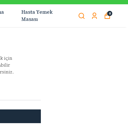
ma
Hasta Yemek
0
Masası
ak için
bilir
rsiniz.