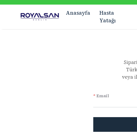
SABIT KARGO ÜCRETI
Anasayfa
Hasta
Yatağı
Sipari
Türk
veya i
*
Email