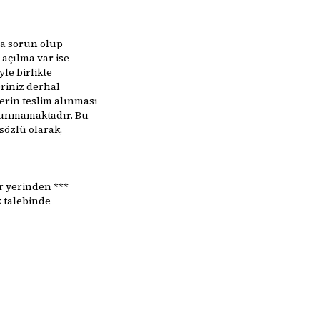
a sorun olup
 açılma var ise
le birlikte
riniz derhal
lerin teslim alınması
lunmamaktadır. Bu
özlü olarak,
er yerinden ***
 talebinde