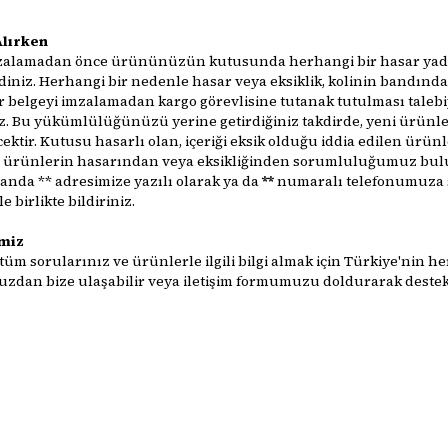
Alırken
mzalamadan önce ürününüzün kutusunda herhangi bir hasar yad
diniz. Herhangi bir nedenle hasar veya eksiklik, kolinin bandında
 bir belgeyi imzalamadan kargo görevlisine tutanak tutulması talebiy
z. Bu yükümlülüğünüzü yerine getirdiğiniz takdirde, yeni ürünle
ektir. Kutusu hasarlı olan, içeriği eksik olduğu iddia edilen ürün
 ürünlerin hasarından veya eksikliğinden sorumluluğumuz bu
nda ** adresimize yazılı olarak ya da
**
numaralı telefonumuza s
 birlikte bildiriniz.
miz
li tüm sorularınız ve ürünlerle ilgili bilgi almak için Türkiye'nin h
zdan bize ulaşabilir veya iletişim formumuzu doldurarak destek