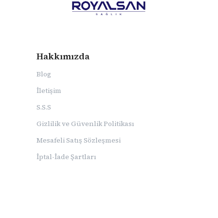
Hakkımızda
Blog
İletişim
S.S.S
Gizlilik ve Güvenlik Politikası
Mesafeli Satış Sözleşmesi
İptal-İade Şartları