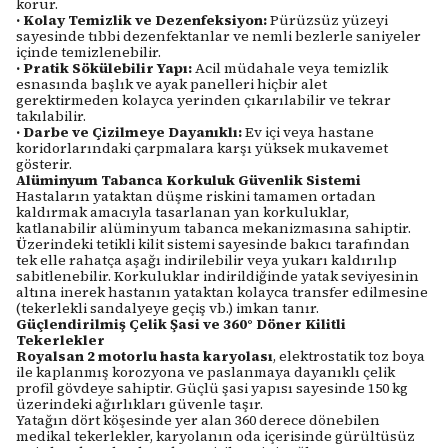
korur.
·
Kolay Temizlik ve Dezenfeksiyon:
Pürüzsüz yüzeyi
sayesinde tıbbi dezenfektanlar ve nemli bezlerle saniyeler
içinde temizlenebilir.
·
Pratik Sökülebilir Yapı:
Acil müdahale veya temizlik
esnasında başlık ve ayak panelleri hiçbir alet
gerektirmeden kolayca yerinden çıkarılabilir ve tekrar
takılabilir.
·
Darbe ve Çizilmeye Dayanıklı:
Ev içi veya hastane
koridorlarındaki çarpmalara karşı yüksek mukavemet
gösterir.
Alüminyum Tabanca Korkuluk Güvenlik Sistemi
Hastaların yataktan düşme riskini tamamen ortadan
kaldırmak amacıyla tasarlanan yan korkuluklar,
katlanabilir alüminyum tabanca mekanizmasına sahiptir.
Üzerindeki tetikli kilit sistemi sayesinde bakıcı tarafından
tek elle rahatça aşağı indirilebilir veya yukarı kaldırılıp
sabitlenebilir. Korkuluklar indirildiğinde yatak seviyesinin
altına inerek hastanın yataktan kolayca transfer edilmesine
(tekerlekli sandalyeye geçiş vb.) imkan tanır.
Güçlendirilmiş Çelik Şasi ve 360° Döner Kilitli
Tekerlekler
Royalsan 2 motorlu hasta karyolası
, elektrostatik toz boya
ile kaplanmış korozyona ve paslanmaya dayanıklı çelik
profil gövdeye sahiptir. Güçlü şasi yapısı sayesinde 150 kg
üzerindeki ağırlıkları güvenle taşır.
Yatağın dört köşesinde yer alan 360 derece dönebilen
medikal tekerlekler, karyolanın oda içerisinde gürültüsüz