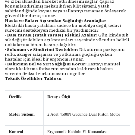
ve iz bırakmadan hareket ettirilmesini sağlar. Çapraz
konumlandırılmış mekanik fren kilit sistemi, yatak
sabitlendiğinde kayma veya sallantıyı tamamen önleyerek
güvenli bir duruş sunar.
Hasta ve Bakıcı Açısından Sağladığı Avantajlar
Elektrikli hasta yatakları sadece bir mobilya değil, tedavi
sürecini destekleyen medikal bir yardımcıdır:
·
Bası Yarası (Yatak Yarası) Riskini Azaltır:
Gün içinde sık
sık değiştirilebilen açı konumları sayesinde vücudun belirli
noktalarına binen basınç dağıtılır.
·
Solunum ve Sindirimi Destekler:
Dik oturma pozisyonu
reflü, akciğer sıkışması ve yutkunma güçlüğü çeken
hastalar için ideal bir ergonomi sunar.
·
Bakıcının Bel ve Sırt Sağlığını Korur:
Hastayı manuel
olarak kaldırma ihtiyacını ortadan kaldırarak bakım
verenin fiziksel zorlanmasını engeller.
Teknik Özellikler Tablosu
Özellik
Detay / Ölçü
Motor Sistemi
2 Adet 4500N Gücünde Dual Piston Motor
Kontrol
Ergonomik Kablolu El Kumandası