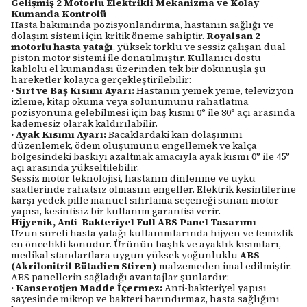
Gelişmiş 2 Motorlu Elektrikli Mekanizma ve Kolay
Kumanda Kontrolü
Hasta bakımında pozisyonlandırma, hastanın sağlığı ve
dolaşım sistemi için kritik öneme sahiptir.
Royalsan 2
motorlu hasta yatağı
, yüksek torklu ve sessiz çalışan dual
piston motor sistemi ile donatılmıştır. Kullanıcı dostu
kablolu el kumandası üzerinden tek bir dokunuşla şu
hareketler kolayca gerçekleştirilebilir:
·
Sırt ve Baş Kısımı Ayarı:
Hastanın yemek yeme, televizyon
izleme, kitap okuma veya solunumunu rahatlatma
pozisyonuna gelebilmesi için baş kısmı 0° ile 80° açı arasında
kademesiz olarak kaldırılabilir.
·
Ayak Kısımı Ayarı:
Bacaklardaki kan dolaşımını
düzenlemek, ödem oluşumunu engellemek ve kalça
bölgesindeki baskıyı azaltmak amacıyla ayak kısmı 0° ile 45°
açı arasında yükseltilebilir.
Sessiz motor teknolojisi, hastanın dinlenme ve uyku
saatlerinde rahatsız olmasını engeller. Elektrik kesintilerine
karşı yedek pille manuel sıfırlama seçeneği sunan motor
yapısı, kesintisiz bir kullanım garantisi verir.
Hijyenik, Anti-Bakteriyel Full ABS Panel Tasarımı
Uzun süreli hasta yatağı kullanımlarında hijyen ve temizlik
en öncelikli konudur. Ürünün başlık ve ayaklık kısımları,
medikal standartlara uygun yüksek yoğunluklu
ABS
(Akrilonitril Bütadien Stiren)
malzemeden imal edilmiştir.
ABS panellerin sağladığı avantajlar şunlardır:
·
Kanserotjen Madde İçermez:
Anti-bakteriyel yapısı
sayesinde mikrop ve bakteri barındırmaz, hasta sağlığını