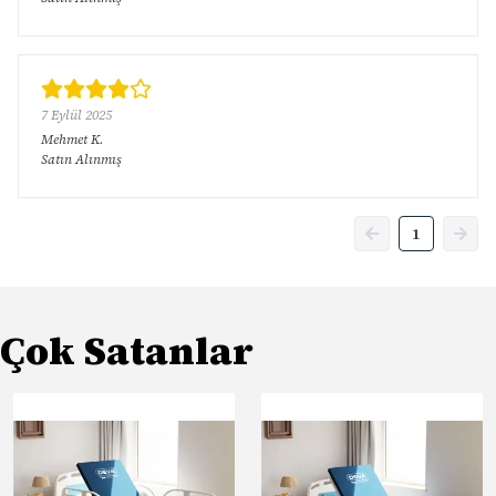
7 Eylül 2025
Mehmet
K.
Satın Alınmış
1
Çok Satanlar