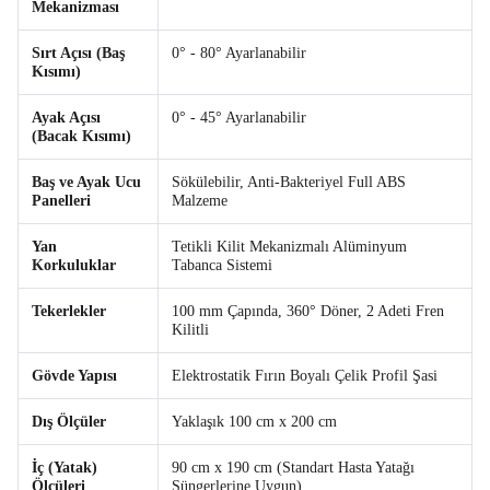
Mekanizması
Sırt Açısı (Baş
0° - 80° Ayarlanabilir
Kısımı)
Ayak Açısı
0° - 45° Ayarlanabilir
(Bacak Kısımı)
Baş ve Ayak Ucu
Sökülebilir, Anti-Bakteriyel Full ABS
Panelleri
Malzeme
Yan
Tetikli Kilit Mekanizmalı Alüminyum
Korkuluklar
Tabanca Sistemi
Tekerlekler
100 mm Çapında, 360° Döner, 2 Adeti Fren
Kilitli
Gövde Yapısı
Elektrostatik Fırın Boyalı Çelik Profil Şasi
Dış Ölçüler
Yaklaşık 100 cm x 200 cm
İç (Yatak)
90 cm x 190 cm (Standart Hasta Yatağı
Ölçüleri
Süngerlerine Uygun)