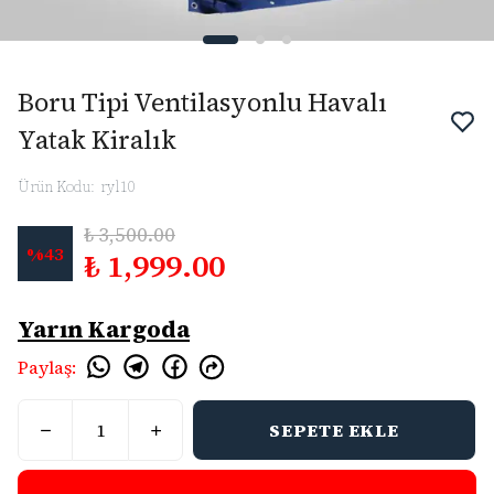
Boru Tipi Ventilasyonlu Havalı
Yatak Kiralık
Ürün Kodu
:
ryl10
₺ 3,500.00
%
43
₺ 1,999.00
Yarın Kargoda
Paylaş
:
SEPETE EKLE