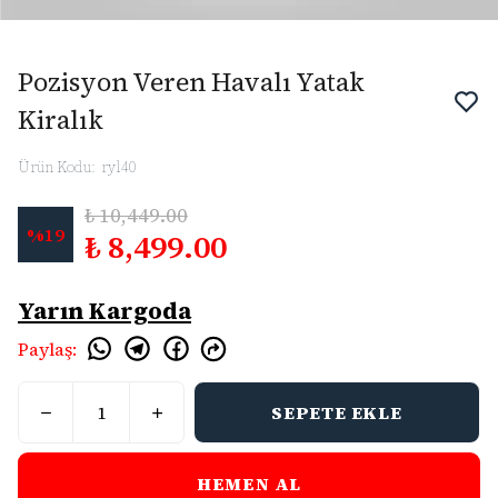
Pozisyon Veren Havalı Yatak
Kiralık
Ürün Kodu
:
ryl40
₺ 10,449.00
%
19
₺ 8,499.00
Yarın Kargoda
Paylaş
:
SEPETE EKLE
HEMEN AL